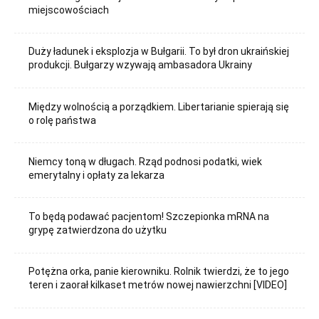
miejscowościach
Duży ładunek i eksplozja w Bułgarii. To był dron ukraińskiej
produkcji. Bułgarzy wzywają ambasadora Ukrainy
Między wolnością a porządkiem. Libertarianie spierają się
o rolę państwa
Niemcy toną w długach. Rząd podnosi podatki, wiek
emerytalny i opłaty za lekarza
To będą podawać pacjentom! Szczepionka mRNA na
grypę zatwierdzona do użytku
Potężna orka, panie kierowniku. Rolnik twierdzi, że to jego
teren i zaorał kilkaset metrów nowej nawierzchni [VIDEO]