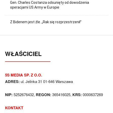
Gen. Charles Costanza odsunięty od dowodzenia
operacjami US Army w Europie
Z Bidenem jest źle. „Rak się rozprzestrzenił”
WŁAŚCICIEL
5S MEDIA SP. Z O.O.
ADRES:
ul. Jelinka 31 01-646 Warszawa
NIP:
5252676432,
REGON:
365416025,
KRS:
0000637269
KONTAKT