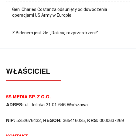
Gen. Charles Costanza odsunięty od dowodzenia
operacjami US Army w Europie
Z Bidenem jest źle. „Rak się rozprzestrzenił”
WŁAŚCICIEL
5S MEDIA SP. Z O.O.
ADRES:
ul. Jelinka 31 01-646 Warszawa
NIP:
5252676432,
REGON:
365416025,
KRS:
0000637269