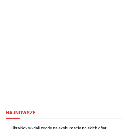
NAJNOWSZE
Ukraińcy wydali zgodę na ekshumacje polskich ofiar