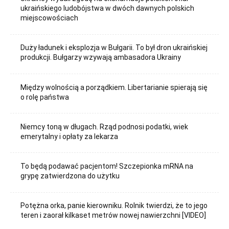
ukraińskiego ludobójstwa w dwóch dawnych polskich
miejscowościach
Duży ładunek i eksplozja w Bułgarii. To był dron ukraińskiej
produkcji. Bułgarzy wzywają ambasadora Ukrainy
Między wolnością a porządkiem. Libertarianie spierają się
o rolę państwa
Niemcy toną w długach. Rząd podnosi podatki, wiek
emerytalny i opłaty za lekarza
To będą podawać pacjentom! Szczepionka mRNA na
grypę zatwierdzona do użytku
Potężna orka, panie kierowniku. Rolnik twierdzi, że to jego
teren i zaorał kilkaset metrów nowej nawierzchni [VIDEO]