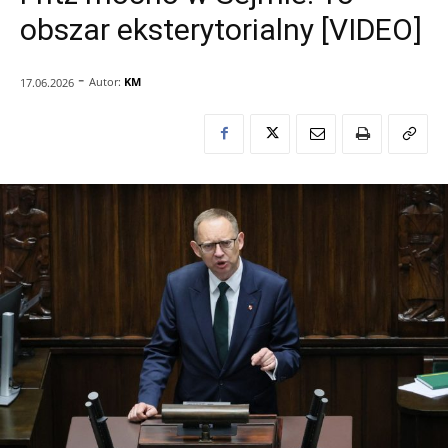
obszar eksterytorialny [VIDEO]
-
Autor:
KM
17.06.2026