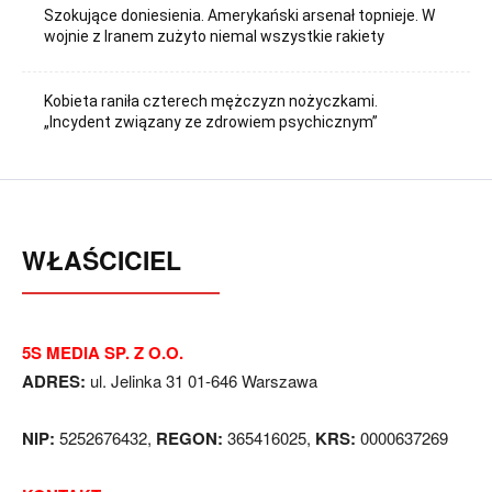
Szokujące doniesienia. Amerykański arsenał topnieje. W
wojnie z Iranem zużyto niemal wszystkie rakiety
Kobieta raniła czterech mężczyzn nożyczkami.
„Incydent związany ze zdrowiem psychicznym”
WŁAŚCICIEL
5S MEDIA SP. Z O.O.
ADRES:
ul. Jelinka 31 01-646 Warszawa
NIP:
5252676432,
REGON:
365416025,
KRS:
0000637269