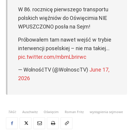
W 86. rocznicę pierwszego transportu
polskich więźniów do Oświęcimia NIE
WPUSZCZONO posła na Sejm!
Próbowałem tam nawet wejść w trybie
interwencji poselskiej – nie ma takiej…
pic.twitter.com/mbmLbrirwc
— WolnośćTV (@WolnoscTV)
June 17,
2026
TAGI:
Auschwitz
Oświęcim
Roman Fritz
wystąpienia sejmowe