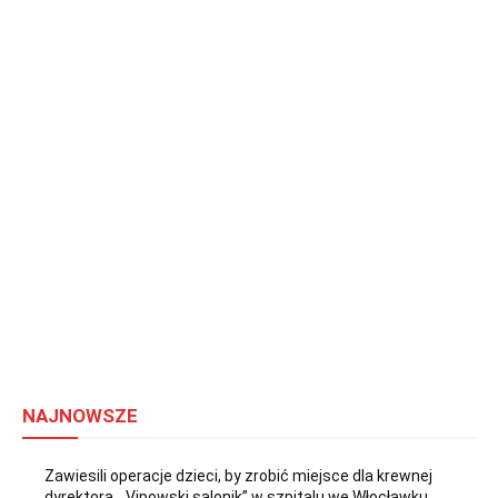
NAJNOWSZE
Zawiesili operacje dzieci, by zrobić miejsce dla krewnej
dyrektora. „Vipowski salonik” w szpitalu we Włocławku