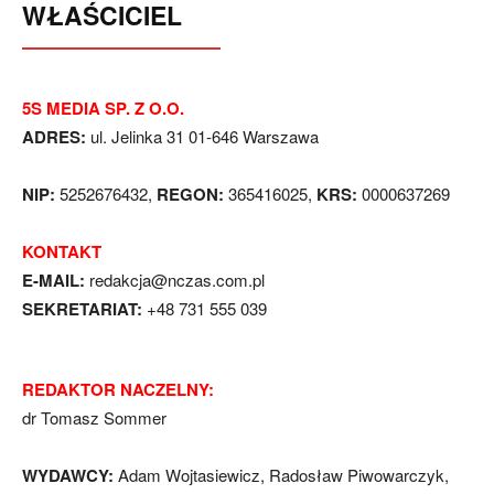
WŁAŚCICIEL
5S MEDIA SP. Z O.O.
ADRES:
ul. Jelinka 31 01-646 Warszawa
NIP:
5252676432,
REGON:
365416025,
KRS:
0000637269
KONTAKT
E-MAIL:
redakcja@nczas.com.pl
SEKRETARIAT:
+48 731 555 039
REDAKTOR NACZELNY:
dr Tomasz Sommer
WYDAWCY:
Adam Wojtasiewicz, Radosław Piwowarczyk,