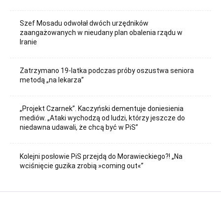
Szef Mosadu odwołał dwóch urzędników
zaangażowanych w nieudany plan obalenia rządu w
Iranie
Zatrzymano 19-latka podczas próby oszustwa seniora
metodą „na lekarza”
„Projekt Czarnek”. Kaczyński dementuje doniesienia
mediów. „Ataki wychodzą od ludzi, którzy jeszcze do
niedawna udawali, że chcą być w PiS”
Kolejni posłowie PiS przejdą do Morawieckiego?! „Na
wciśnięcie guzika zrobią »coming out«”