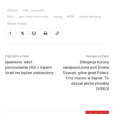
ŹRÓDŁO:
PAP / nczas.info
TAGI:
gen. Leon Komornicki
kaucja
MON
system kaucyjny
Wojsko Polskie
Poprzedni artykuł
Następny artykuł
Ujawniono tekst
Delegacja Korony
porozumienia USA z Iranem.
niewpuszczona pod Ścianę
Izrael nie będzie zadowolony
Straceń, gdzie ginęli Polacy.
Fritz mocno w Sejmie: To
obszar eksterytorialny
[VIDEO]