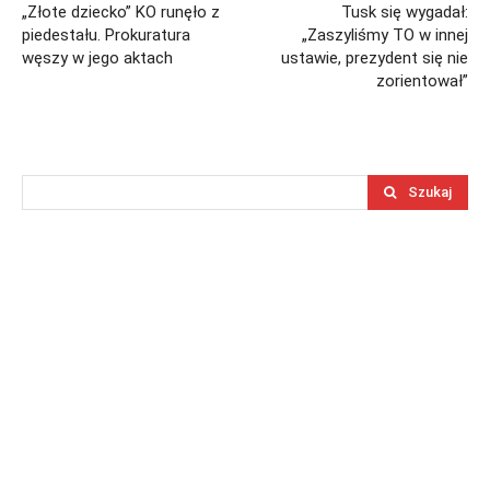
„Złote dziecko” KO runęło z
Tusk się wygadał:
piedestału. Prokuratura
„Zaszyliśmy TO w innej
węszy w jego aktach
ustawie, prezydent się nie
zorientował”
Szukaj