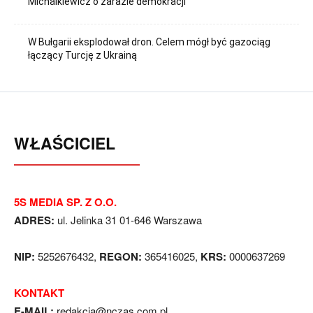
Michalkiewicz o zarazie demokracji
W Bułgarii eksplodował dron. Celem mógł być gazociąg
łączący Turcję z Ukrainą
WŁAŚCICIEL
5S MEDIA SP. Z O.O.
ADRES:
ul. Jelinka 31 01-646 Warszawa
NIP:
5252676432,
REGON:
365416025,
KRS:
0000637269
KONTAKT
E-MAIL:
redakcja@nczas.com.pl