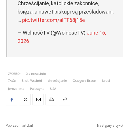
Chrześcijanie, katolickie zakonnice,
księża, a nawet biskupi są prześladowani,
…
pic.twitter.com/alTF68j15e
— WolnośćTV (@WolnoscTV)
June 16,
2026
ŹRÓDŁO:
X / nczas.info
TAGI:
Bliski Wschód
chrześcijanie
Grzegorz Braun
Izrael
Jerozolima
Palestyna
USA
Poprzedni artykuł
Następny artykuł