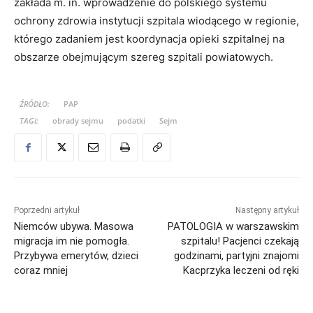
zakłada m. in. wprowadzenie do polskiego systemu
ochrony zdrowia instytucji szpitala wiodącego w regionie,
którego zadaniem jest koordynacja opieki szpitalnej na
obszarze obejmującym szereg szpitali powiatowych.
ŹRÓDŁO:
PAP
TAGI:
obrady sejmu
podatki
Sejm
Poprzedni artykuł
Następny artykuł
Niemców ubywa. Masowa
PATOLOGIA w warszawskim
migracja im nie pomogła.
szpitalu! Pacjenci czekają
Przybywa emerytów, dzieci
godzinami, partyjni znajomi
coraz mniej
Kacprzyka leczeni od ręki