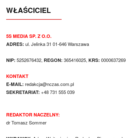
WŁAŚCICIEL
5S MEDIA SP. Z O.O.
ADRES:
ul. Jelinka 31 01-646 Warszawa
NIP:
5252676432,
REGON:
365416025,
KRS:
0000637269
KONTAKT
E-MAIL:
redakcja@nczas.com.pl
SEKRETARIAT:
+48 731 555 039
REDAKTOR NACZELNY:
dr Tomasz Sommer