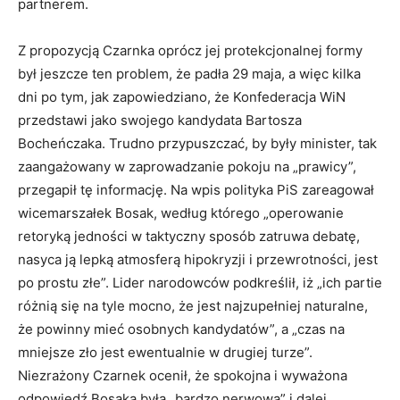
partnerem.
Z propozycją Czarnka oprócz jej protekcjonalnej formy
był jeszcze ten problem, że padła 29 maja, a więc kilka
dni po tym, jak zapowiedziano, że Konfederacja WiN
przedstawi jako swojego kandydata Bartosza
Bocheńczaka. Trudno przypuszczać, by były minister, tak
zaangażowany w zaprowadzanie pokoju na „prawicy”,
przegapił tę informację. Na wpis polityka PiS zareagował
wicemarszałek Bosak, według którego „operowanie
retoryką jedności w taktyczny sposób zatruwa debatę,
nasyca ją lepką atmosferą hipokryzji i przewrotności, jest
po prostu złe”. Lider narodowców podkreślił, iż „ich partie
różnią się na tyle mocno, że jest najzupełniej naturalne,
że powinny mieć osobnych kandydatów”, a „czas na
mniejsze zło jest ewentualnie w drugiej turze”.
Niezrażony Czarnek ocenił, że spokojna i wyważona
odpowiedź Bosaka była „bardzo nerwowa” i dalej