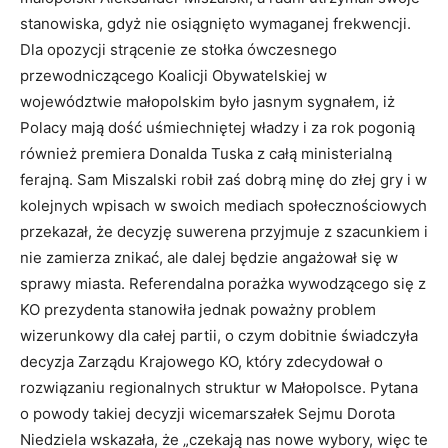
stanowiska, gdyż nie osiągnięto wymaganej frekwencji.
Dla opozycji strącenie ze stołka ówczesnego
przewodniczącego Koalicji Obywatelskiej w
województwie małopolskim było jasnym sygnałem, iż
Polacy mają dość uśmiechniętej władzy i za rok pogonią
również premiera Donalda Tuska z całą ministerialną
ferajną. Sam Miszalski robił zaś dobrą minę do złej gry i w
kolejnych wpisach w swoich mediach społecznościowych
przekazał, że decyzję suwerena przyjmuje z szacunkiem i
nie zamierza znikać, ale dalej będzie angażował się w
sprawy miasta. Referendalna porażka wywodzącego się z
KO prezydenta stanowiła jednak poważny problem
wizerunkowy dla całej partii, o czym dobitnie świadczyła
decyzja Zarządu Krajowego KO, który zdecydował o
rozwiązaniu regionalnych struktur w Małopolsce. Pytana
o powody takiej decyzji wicemarszałek Sejmu Dorota
Niedziela wskazała, że „czekają nas nowe wybory, więc te