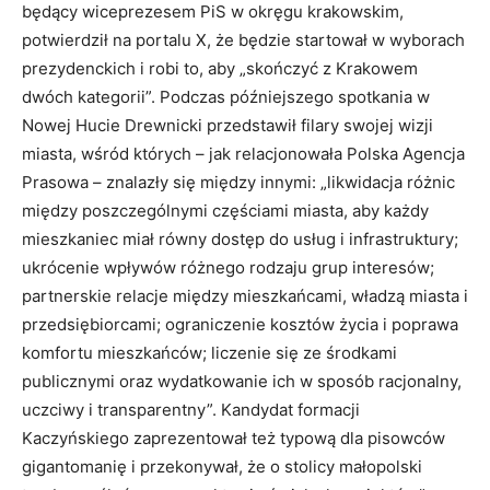
będący wiceprezesem PiS w okręgu krakowskim,
potwierdził na portalu X, że będzie startował w wyborach
prezydenckich i robi to, aby „skończyć z Krakowem
dwóch kategorii”. Podczas późniejszego spotkania w
Nowej Hucie Drewnicki przedstawił filary swojej wizji
miasta, wśród których – jak relacjonowała Polska Agencja
Prasowa – znalazły się między innymi: „likwidacja różnic
między poszczególnymi częściami miasta, aby każdy
mieszkaniec miał równy dostęp do usług i infrastruktury;
ukrócenie wpływów różnego rodzaju grup interesów;
partnerskie relacje między mieszkańcami, władzą miasta i
przedsiębiorcami; ograniczenie kosztów życia i poprawa
komfortu mieszkańców; liczenie się ze środkami
publicznymi oraz wydatkowanie ich w sposób racjonalny,
uczciwy i transparentny”. Kandydat formacji
Kaczyńskiego zaprezentował też typową dla pisowców
gigantomanię i przekonywał, że o stolicy małopolski