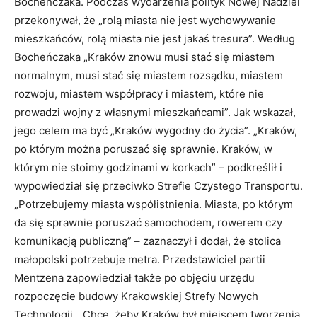
Bocheńczaka. Podczas wydarzenia polityk Nowej Nadziei
przekonywał, że „rolą miasta nie jest wychowywanie
mieszkańców, rolą miasta nie jest jakaś tresura”. Według
Bocheńczaka „Kraków znowu musi stać się miastem
normalnym, musi stać się miastem rozsądku, miastem
rozwoju, miastem współpracy i miastem, które nie
prowadzi wojny z własnymi mieszkańcami”. Jak wskazał,
jego celem ma być „Kraków wygodny do życia”. „Kraków,
po którym można poruszać się sprawnie. Kraków, w
którym nie stoimy godzinami w korkach” – podkreślił i
wypowiedział się przeciwko Strefie Czystego Transportu.
„Potrzebujemy miasta współistnienia. Miasta, po którym
da się sprawnie poruszać samochodem, rowerem czy
komunikacją publiczną” – zaznaczył i dodał, że stolica
małopolski potrzebuje metra. Przedstawiciel partii
Mentzena zapowiedział także po objęciu urzędu
rozpoczęcie budowy Krakowskiej Strefy Nowych
Technologii. „Chcę, żeby Kraków był miejscem tworzenia