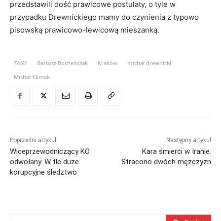
przedstawili dość prawicowe postulaty, o tyle w
przypadku Drewnickiego mamy do czynienia z typowo
pisowską prawicowo-lewicową mieszanką.
TAGI:
Bartosz Bocheńczak
Kraków
michał drewnicki
Michał Klimek
Poprzedni artykuł
Następny artykuł
Wiceprzewodniczący KO
Kara śmierci w Iranie.
odwołany. W tle duże
Stracono dwóch mężczyzn
korupcyjne śledztwo