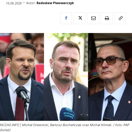
-
Autor:
Radosław Piwowarczyk
16.06.2026
NCZAS.INFO | Michał Drewnicki, Bartosz Bocheńczak oraz Michał Kilmek. / foto: PAP
(kolaż)