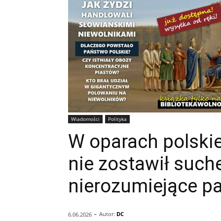
Wiadomości
Polityka
W oparach polski
nie zostawił suchej
nierozumiejące pa
-
Autor:
DC
6.06.2026