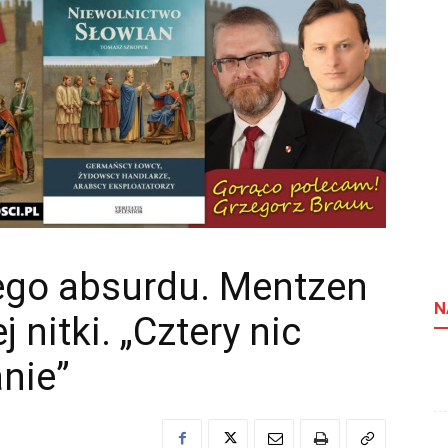
ego absurdu. Mentzen
N
 nitki. „Cztery nic
nie”