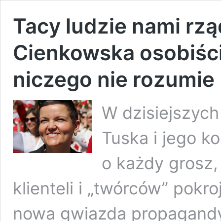
Tacy ludzie nami rz
Cienkowska osobiści
niczego nie rozumie
W dzisiejszych
Tuska i jego ko
o każdy grosz, 
klienteli i „twórców” pokro
nowa gwiazda propagandy