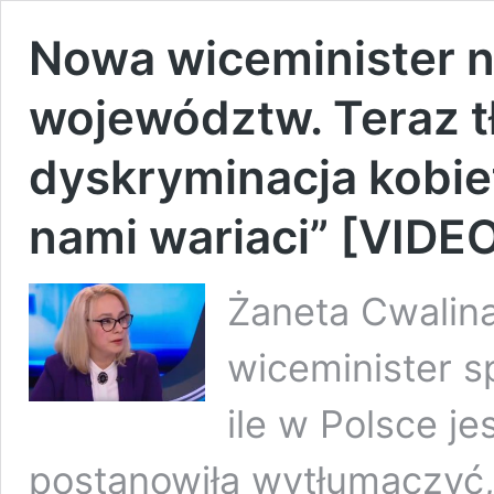
Nowa wiceminister nie
województw. Teraz t
dyskryminacja kobie
nami wariaci” [VIDE
Żaneta Cwalin
wiceminister sp
ile w Polsce j
postanowiła wytłumaczyć, 