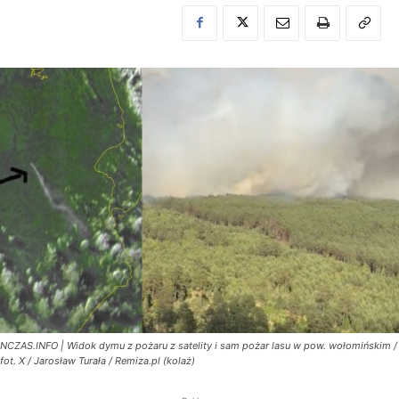
NCZAS.INFO | Widok dymu z pożaru z satelity i sam pożar lasu w pow. wołomińskim /
fot. X / Jarosław Turała / Remiza.pl (kolaż)