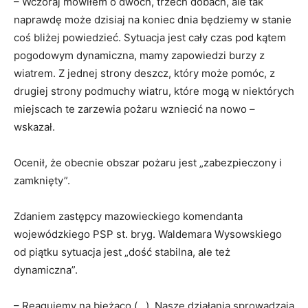
– Wczoraj mówiłem o dwóch, trzech dobach, ale tak
naprawdę może dzisiaj na koniec dnia będziemy w stanie
coś bliżej powiedzieć. Sytuacja jest cały czas pod kątem
pogodowym dynamiczna, mamy zapowiedzi burzy z
wiatrem. Z jednej strony deszcz, który może pomóc, z
drugiej strony podmuchy wiatru, które mogą w niektórych
miejscach te zarzewia pożaru wzniecić na nowo –
wskazał.
Ocenił, że obecnie obszar pożaru jest „zabezpieczony i
zamknięty”.
Zdaniem zastępcy mazowieckiego komendanta
wojewódzkiego PSP st. bryg. Waldemara Wysowskiego
od piątku sytuacja jest „dość stabilna, ale też
dynamiczna”.
– Reagujemy na bieżąco (…). Nasze działania sprowadzają