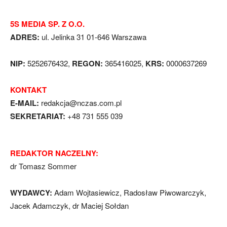
5S MEDIA SP. Z O.O.
ADRES:
ul. Jelinka 31 01-646 Warszawa
NIP:
5252676432,
REGON:
365416025,
KRS:
0000637269
KONTAKT
E-MAIL:
redakcja@nczas.com.pl
SEKRETARIAT:
+48 731 555 039
REDAKTOR NACZELNY:
dr Tomasz Sommer
WYDAWCY:
Adam Wojtasiewicz, Radosław Piwowarczyk,
Jacek Adamczyk, dr Maciej Sołdan