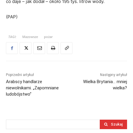
co daje – jak dodał – około 195 tys. litrów wody.
(PAP)
TAGI:
Mazowsze
pożar
Poprzedni artykuł
Następny artykuł
Arabscy handlarze
Wielka Brytania… mniej
niewolnikami. „Zapomniane
wielka?
ludobójstwo”
Szukaj