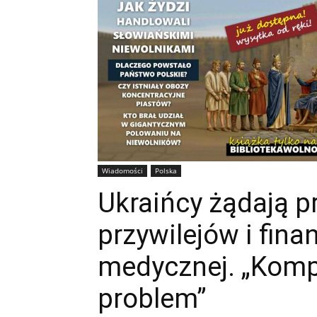
Wiadomości
Polska
Ukraińcy żądają p
przywilejów i fin
medycznej. „Komp
problem”