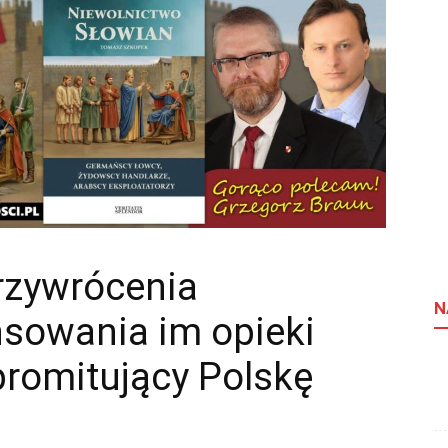
rzywrócenia
N
ansowania im opieki
romitujący Polskę