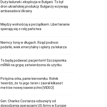
Duży ładunek i eksplozja w Bułgarii. To był
dron ukraińskiej produkcji. Bułgarzy wzywają
ambasadora Ukrainy
Między wolnością a porządkiem. Libertarianie
spierają się o rolę państwa
Niemcy toną w długach. Rząd podnosi
podatki, wiek emerytalny i opłaty za lekarza
To będą podawać pacjentom! Szczepionka
mRNA na grypę zatwierdzona do użytku
Potężna orka, panie kierowniku. Rolnik
twierdzi, że to jego teren i zaorał kilkaset
metrów nowej nawierzchni [VIDEO]
Gen. Charles Costanza odsunięty od
dowodzenia operacjami US Army w Europie