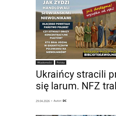
Wiadomości
Polska
Ukraińcy stracili p
się larum. NFZ tra
-
Autor:
DC
29.04.2026