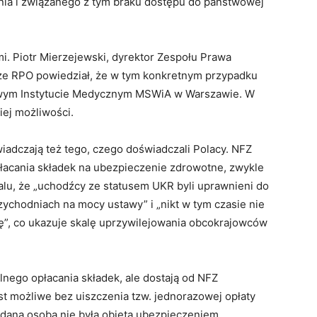
nia i związanego z tym braku dostępu do państwowej
mi. Piotr Mierzejewski, dyrektor Zespołu Prawa
ze RPO powiedział, że w tym konkretnym przypadku
owym Instytucie Medycznym MSWiA w Warszawie. W
iej możliwości.
wiadczają też tego, czego doświadczali Polacy. NFZ
płacania składek na ubezpieczenie zdrowotne, zwykle
dalu, że „uchodźcy ze statusem UKR byli uprawnieni do
ychodniach na mocy ustawy” i „nikt w tym czasie nie
ię”, co ukazuje skalę uprzywilejowania obcokrajowców
nego opłacania składek, ale dostają od NFZ
est możliwe bez uiszczenia tzw. jednorazowej opłaty
 dana osoba nie była objęta ubezpieczeniem