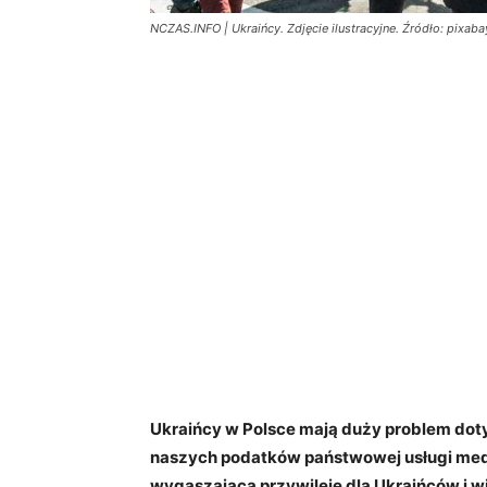
NCZAS.INFO | Ukraińcy. Zdjęcie ilustracyjne. Źródło: pixaba
Ukraińcy w Polsce mają duży problem do
naszych podatków państwowej usługi med
wygaszająca przywileje dla Ukraińców i wie