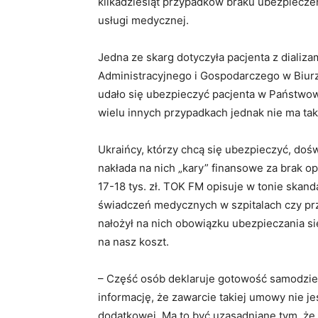
kilkadziesiąt przypadków braku ubezpiecze
usługi medycznej.
Jedna ze skarg dotyczyła pacjenta z dializa
Administracyjnego i Gospodarczego w Biur
udało się ubezpieczyć pacjenta w Państw
wielu innych przypadkach jednak nie ma tak
Ukraińcy, którzy chcą się ubezpieczyć, doś
nakłada na nich „kary” finansowe za brak o
17-18 tys. zł. TOK FM opisuje w tonie skan
świadczeń medycznych w szpitalach czy prz
nałożył na nich obowiązku ubezpieczania s
na nasz koszt.
– Część osób deklaruje gotowość samodziel
informację, że zawarcie takiej umowy nie j
dodatkowej. Ma to być uzasadniane tym, że