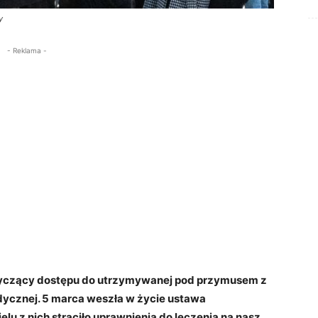
y
- Reklama -
tyczący dostępu do utrzymywanej pod przymusem z
ycznej. 5 marca weszła w życie ustawa
lu z nich straciło uprawnienia do leczenia na nasz