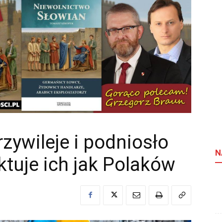
rzywileje i podniosło
N
ktuje ich jak Polaków