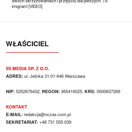
dwóch skrzyżowaniach i przejściu dla pieszych. To
imigrant [VIDEO]
WŁAŚCICIEL
5S MEDIA SP. Z O.O.
ADRES:
ul. Jelinka 31 01-646 Warszawa
NIP:
5252676432,
REGON:
365416025,
KRS:
0000637269
KONTAKT
E-MAIL:
redakcja@nczas.com.pl
SEKRETARIAT:
+48 731 555 039