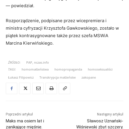
— powiedział.
Rozporządzenie, podpisane przez wicepremiera i
ministra cyfryzacji Krzysztofa Gawkowskiego, zostało w
piątek kontrasygnowane także przez szefa MSWiA
Marcina Kierwińskiego.
ŹRÓDŁO:
PAP, nczas.info
TAGI:
homomałżeństwa
homopropaganda
homoseksualiści
Łukasz Filipowicz
Transkrypcja małżeństw
zakopane
Poprzedni artykuł
Następny artykuł
Maks ma osiem lat i
Sławosz Uznański-
zanikające mięśnie.
Wiśniewski zbyt szczery.