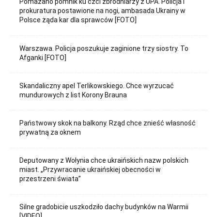
Pomazano pomnik ku czci zbrodniarzy z UPA. Policja i
prokuratura postawione na nogi, ambasada Ukrainy w
Polsce żąda kar dla sprawców [FOTO]
Warszawa. Policja poszukuje zaginione trzy siostry. To
Afganki [FOTO]
Skandaliczny apel Terlikowskiego. Chce wyrzucać
mundurowych z list Korony Brauna
Państwowy skok na balkony. Rząd chce znieść własność
prywatną za oknem
Deputowany z Wołynia chce ukraińskich nazw polskich
miast. „Przywracanie ukraińskiej obecności w
przestrzeni świata”
Silne gradobicie uszkodziło dachy budynków na Warmii
[VIDEO]