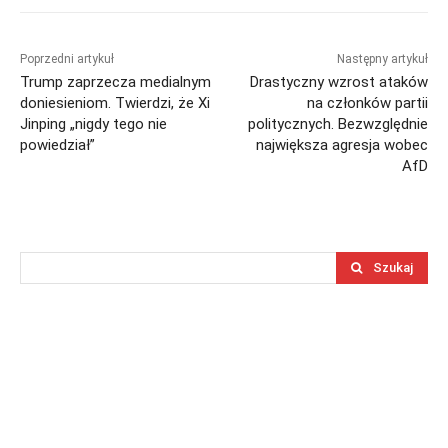
Poprzedni artykuł
Następny artykuł
Trump zaprzecza medialnym
Drastyczny wzrost ataków
doniesieniom. Twierdzi, że Xi
na członków partii
Jinping „nigdy tego nie
politycznych. Bezwzględnie
powiedział”
największa agresja wobec
AfD
Szukaj