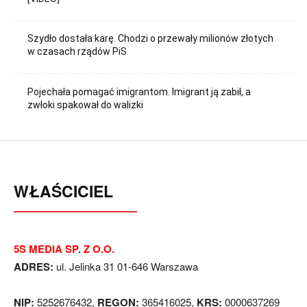
Szydło dostała karę. Chodzi o przewały milionów złotych
w czasach rządów PiS
Pojechała pomagać imigrantom. Imigrant ją zabił, a
zwłoki spakował do walizki
WŁAŚCICIEL
5S MEDIA SP. Z O.O.
ADRES:
ul. Jelinka 31 01-646 Warszawa
NIP:
5252676432,
REGON:
365416025,
KRS:
0000637269