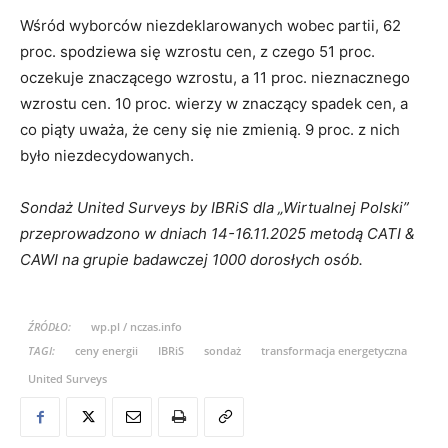
Wśród wyborców niezdeklarowanych wobec partii, 62
proc. spodziewa się wzrostu cen, z czego 51 proc.
oczekuje znaczącego wzrostu, a 11 proc. nieznacznego
wzrostu cen. 10 proc. wierzy w znaczący spadek cen, a
co piąty uważa, że ceny się nie zmienią. 9 proc. z nich
było niezdecydowanych.
Sondaż United Surveys by IBRiS dla „Wirtualnej Polski”
przeprowadzono w dniach 14-16.11.2025 metodą CATI &
CAWI na grupie badawczej 1000 dorosłych osób.
ŹRÓDŁO:
wp.pl / nczas.info
TAGI:
ceny energii
IBRiS
sondaż
transformacja energetyczna
United Surveys