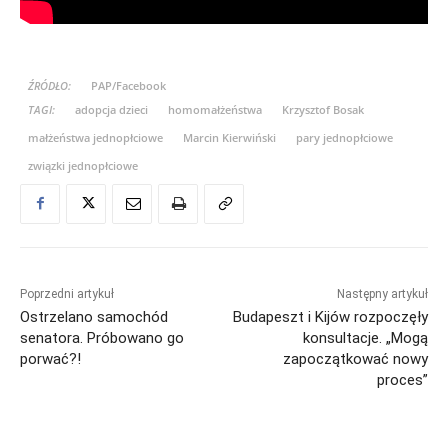
ŹRÓDŁO:
PAP/Facebook
TAGI:
adopcja dzieci
homomałżeństwa
Krzysztof Bosak
małżeństwa jednopłciowe
Marcin Kierwiński
pary jednopłciowe
związki jednopłciowe
Poprzedni artykuł
Następny artykuł
Ostrzelano samochód
Budapeszt i Kijów rozpoczęły
senatora. Próbowano go
konsultacje. „Mogą
porwać?!
zapoczątkować nowy
proces”