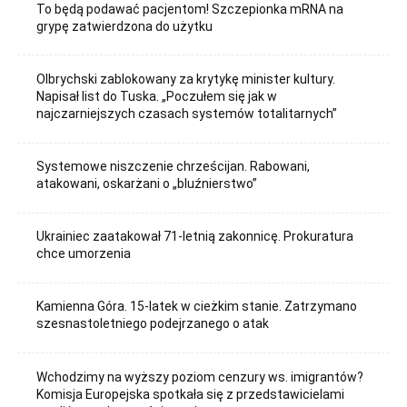
To będą podawać pacjentom! Szczepionka mRNA na
grypę zatwierdzona do użytku
Olbrychski zablokowany za krytykę minister kultury.
Napisał list do Tuska. „Poczułem się jak w
najczarniejszych czasach systemów totalitarnych”
Systemowe niszczenie chrześcijan. Rabowani,
atakowani, oskarżani o „bluźnierstwo”
Ukrainiec zaatakował 71-letnią zakonnicę. Prokuratura
chce umorzenia
Kamienna Góra. 15-latek w cieżkim stanie. Zatrzymano
szesnastoletniego podejrzanego o atak
Wchodzimy na wyższy poziom cenzury ws. imigrantów?
Komisja Europejska spotkała się z przedstawicielami