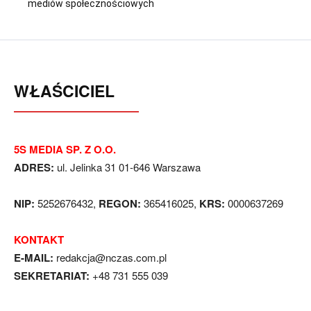
mediów społecznościowych
WŁAŚCICIEL
5S MEDIA SP. Z O.O.
ADRES:
ul. Jelinka 31 01-646 Warszawa
NIP:
5252676432,
REGON:
365416025,
KRS:
0000637269
KONTAKT
E-MAIL:
redakcja@nczas.com.pl
SEKRETARIAT:
+48 731 555 039