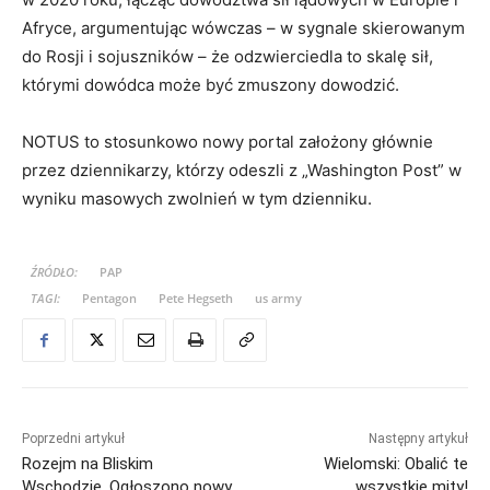
Afryce, argumentując wówczas – w sygnale skierowanym
do Rosji i sojuszników – że odzwierciedla to skalę sił,
którymi dowódca może być zmuszony dowodzić.
NOTUS to stosunkowo nowy portal założony głównie
przez dziennikarzy, którzy odeszli z „Washington Post” w
wyniku masowych zwolnień w tym dzienniku.
ŹRÓDŁO:
PAP
TAGI:
Pentagon
Pete Hegseth
us army
Poprzedni artykuł
Następny artykuł
Rozejm na Bliskim
Wielomski: Obalić te
Wschodzie. Ogłoszono nowy
wszystkie mity!