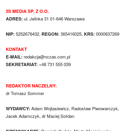
5S MEDIA SP. Z O.O.
ADRES:
ul. Jelinka 31 01-646 Warszawa
NIP:
5252676432,
REGON:
365416025,
KRS:
0000637269
KONTAKT
E-MAIL:
redakcja@nczas.com.pl
SEKRETARIAT:
+48 731 555 039
REDAKTOR NACZELNY:
dr Tomasz Sommer
WYDAWCY:
Adam Wojtasiewicz, Radosław Piwowarczyk,
Jacek Adamczyk, dr Maciej Sołdan