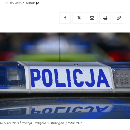
-
Autor:
JZ
10.05.2026
NCZAS.INFO | Policja - zdjęcie ilustracyjne. / foto: PAP