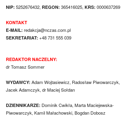
NIP:
5252676432,
REGON:
365416025,
KRS:
0000637269
KONTAKT
E-MAIL:
redakcja@nczas.com.pl
SEKRETARIAT:
+48 731 555 039
REDAKTOR NACZELNY:
dr Tomasz Sommer
WYDAWCY:
Adam Wojtasiewicz, Radosław Piwowarczyk,
Jacek Adamczyk, dr Maciej Sołdan
DZIENNIKARZE:
Dominik Cwikła, Marta Maciejewska-
Piwowarczyk, Kamil Małachowski, Bogdan Dobosz