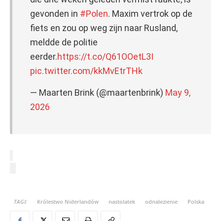
gevonden in
#Polen
. Maxim vertrok op de
fiets en zou op weg zijn naar Rusland,
meldde de politie
eerder.
https://t.co/Q61OOetL3I
pic.twitter.com/kkMvEtrTHk
— Maarten Brink (@maartenbrink)
May 9,
2026
TAGI:
Królestwo Niderlandów
nastolatek
odnalezienie
Polska