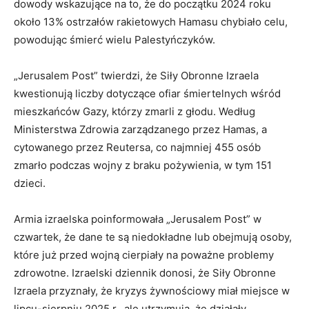
dowody wskazujące na to, że do początku 2024 roku
około 13% ostrzałów rakietowych Hamasu chybiało celu,
powodując śmierć wielu Palestyńczyków.
„Jerusalem Post” twierdzi, że Siły Obronne Izraela
kwestionują liczby dotyczące ofiar śmiertelnych wśród
mieszkańców Gazy, którzy zmarli z głodu. Według
Ministerstwa Zdrowia zarządzanego przez Hamas, a
cytowanego przez Reutersa, co najmniej 455 osób
zmarło podczas wojny z braku pożywienia, w tym 151
dzieci.
Armia izraelska poinformowała „Jerusalem Post” w
czwartek, że dane te są niedokładne lub obejmują osoby,
które już przed wojną cierpiały na poważne problemy
zdrowotne. Izraelski dziennik donosi, że Siły Obronne
Izraela przyznały, że kryzys żywnościowy miał miejsce w
lipcu-sierpniu 2025 r., ale utrzymują, że działały