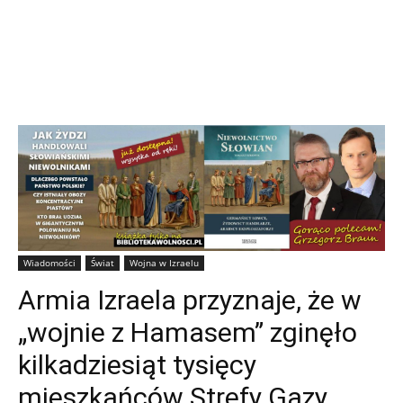
Wiadomości
Świat
Wojna w Izraelu
Armia Izraela przyznaje, że w
„wojnie z Hamasem” zginęło
kilkadziesiąt tysięcy
mieszkańców Strefy Gazy