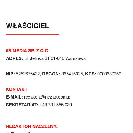
WŁAŚCICIEL
5S MEDIA SP. Z O.O.
ADRES:
ul. Jelinka 31 01-646 Warszawa
NIP:
5252676432,
REGON:
365416025,
KRS:
0000637269
KONTAKT
E-MAIL:
redakcja@nczas.com.pl
SEKRETARIAT:
+48 731 555 039
REDAKTOR NACZELNY: