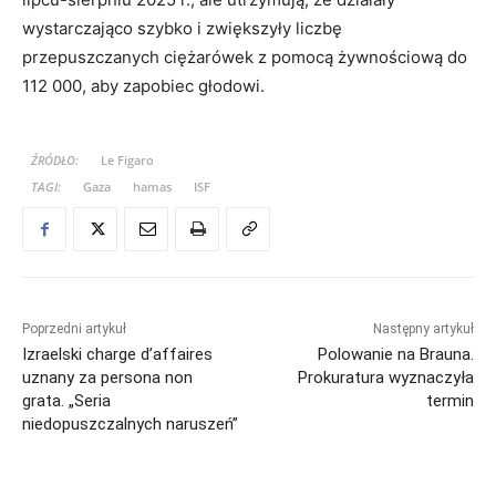
wystarczająco szybko i zwiększyły liczbę
przepuszczanych ciężarówek z pomocą żywnościową do
112 000, aby zapobiec głodowi.
ŹRÓDŁO:
Le Figaro
TAGI:
Gaza
hamas
ISF
Poprzedni artykuł
Następny artykuł
Izraelski charge d’affaires
Polowanie na Brauna.
uznany za persona non
Prokuratura wyznaczyła
grata. „Seria
termin
niedopuszczalnych naruszeń”