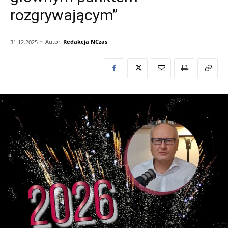
rozgrywającym”
-
Autor:
Redakcja NCzas
31.12.2025