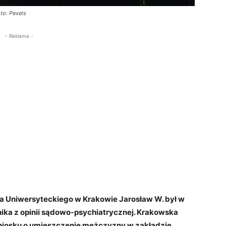
oto: Pexels
- Reklama -
la Uniwersyteckiego w Krakowie Jarosław W. był w
ika z opinii sądowo-psychiatrycznej. Krakowska
niosku o umieszczenie mężczyzny w zakładzie