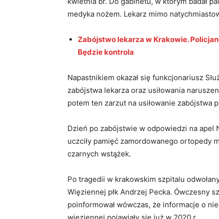
kwietnia br. Do gabinetu, w którym badał pa
medyka nożem. Lekarz mimo natychmiastow
Zabójstwo lekarza w Krakowie. Policjanc
Będzie kontrola
Napastnikiem okazał się funkcjonariusz Słu
zabójstwa lekarza oraz usiłowania naruszeni
potem ten zarzut na usiłowanie zabójstwa pi
Dzień po zabójstwie w odpowiedzi na apel N
uczciły pamięć zamordowanego ortopedy min
czarnych wstążek.
Po tragedii w krakowskim szpitalu odwołany
Więziennej płk Andrzej Pecka. Ówczesny s
poinformował wówczas, że informacje o ni
więziennej pojawiały się już w 2020 r.