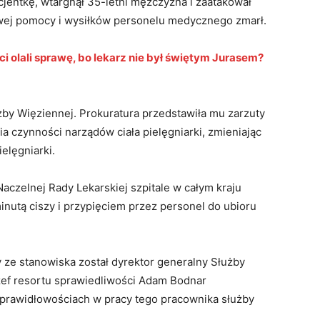
cjentkę, wtargnął 35-letni mężczyzna i zaatakował
ej pomocy i wysiłków personelu medycznego zmarł.
i olali sprawę, bo lekarz nie był świętym Jurasem?
żby Więziennej. Prokuratura przedstawiła mu zarzuty
a czynności narządów ciała pielęgniarki, zmieniając
elęgniarki.
aczelnej Rady Lekarskiej szpitale w całym kraju
utą ciszy i przypięciem przez personel do ubioru
 ze stanowiska został dyrektor generalny Służby
zef resortu sprawiedliwości Adam Bodnar
eprawidłowościach w pracy tego pracownika służby