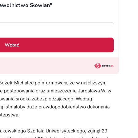
 Bożek-Michalec poinformowała, że w najbliższym
ie postępowania oraz umieszczenie Jarosława W. w
sowania środka zabezpieczającego. Według
zną istniałoby duże prawdopodobieństwo dokonania
stępstwa.
rakowskiego Szpitala Uniwersyteckiego, zginął 29