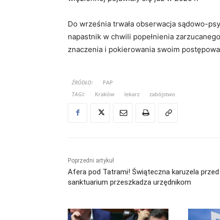
Do września trwała obserwacja sądowo-psych
napastnik w chwili popełnienia zarzucaneg
znaczenia i pokierowania swoim postępow
ŹRÓDŁO:
PAP
TAGI:
Kraków
lekarz
zabójstwo
Poprzedni artykuł
Afera pod Tatrami! Świąteczna karuzela przed
sanktuarium przeszkadza urzędnikom