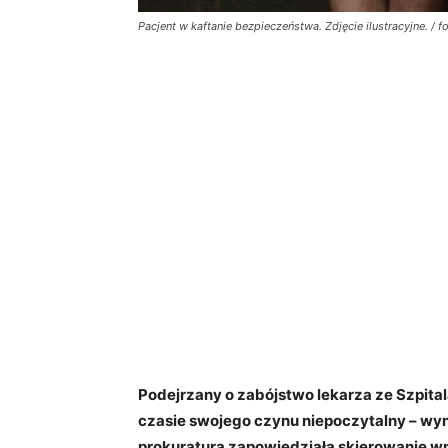
Pacjent w kaftanie bezpieczeństwa. Zdjęcie ilustracyjne. / f
Podejrzany o zabójstwo lekarza ze Szpita
czasie swojego czynu niepoczytalny – wyn
prokuratura zapowiedziała skierowanie w