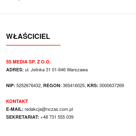
WŁAŚCICIEL
5S MEDIA SP. Z O.O.
ADRES:
ul. Jelinka 31 01-646 Warszawa
NIP:
5252676432,
REGON:
365416025,
KRS:
0000637269
KONTAKT
E-MAIL:
redakcja@nczas.com.pl
SEKRETARIAT:
+48 731 555 039