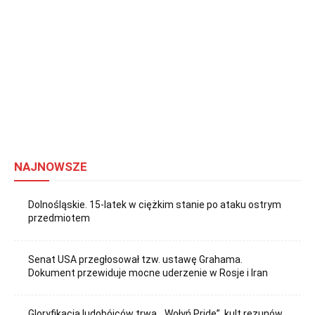
NAJNOWSZE
Dolnośląskie. 15-latek w ciężkim stanie po ataku ostrym
przedmiotem
Senat USA przegłosował tzw. ustawę Grahama.
Dokument przewiduje mocne uderzenie w Rosje i Iran
Gloryfikacja ludobójców trwa. „Wołyń Pride”, kult rezunów