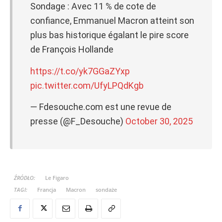
Sondage : Avec 11 % de cote de
confiance, Emmanuel Macron atteint son
plus bas historique égalant le pire score
de François Hollande
https://t.co/yk7GGaZYxp
pic.twitter.com/UfyLPQdKgb
— Fdesouche.com est une revue de
presse (@F_Desouche)
October 30, 2025
ŹRÓDŁO:
Le Figaro
TAGI:
Francja
Macron
sondaże