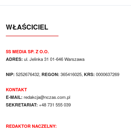
WŁAŚCICIEL
5S MEDIA SP. Z O.O.
ADRES:
ul. Jelinka 31 01-646 Warszawa
NIP:
5252676432,
REGON:
365416025,
KRS:
0000637269
KONTAKT
E-MAIL:
redakcja@nczas.com.pl
SEKRETARIAT:
+48 731 555 039
REDAKTOR NACZELNY: