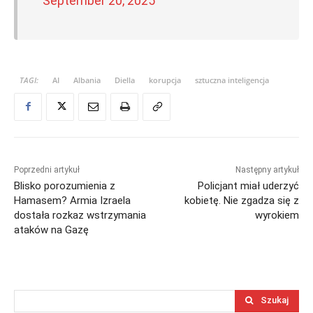
September 20, 2025
TAGI:
AI
Albania
Diella
korupcja
sztuczna inteligencja
Poprzedni artykuł
Następny artykuł
Blisko porozumienia z
Policjant miał uderzyć
Hamasem? Armia Izraela
kobietę. Nie zgadza się z
dostała rozkaz wstrzymania
wyrokiem
ataków na Gazę
Szukaj