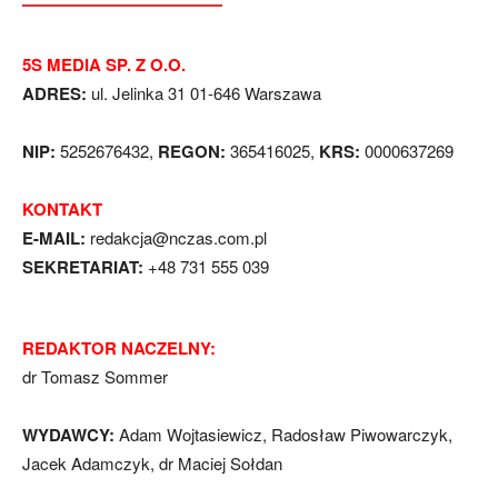
5S MEDIA SP. Z O.O.
ADRES:
ul. Jelinka 31 01-646 Warszawa
NIP:
5252676432,
REGON:
365416025,
KRS:
0000637269
KONTAKT
E-MAIL:
redakcja@nczas.com.pl
SEKRETARIAT:
+48 731 555 039
REDAKTOR NACZELNY:
dr Tomasz Sommer
WYDAWCY:
Adam Wojtasiewicz, Radosław Piwowarczyk,
Jacek Adamczyk, dr Maciej Sołdan