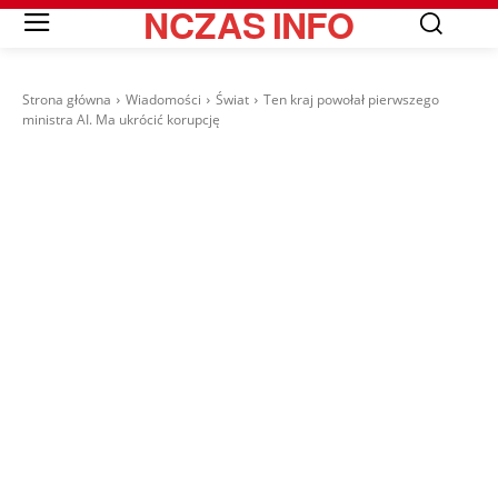
NCZAS
INFO
Strona główna
Wiadomości
Świat
Ten kraj powołał pierwszego
ministra AI. Ma ukrócić korupcję