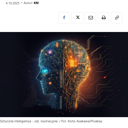
-
Autor:
KM
4.10.2025
Sztuczna inteligencja - zdj. ilustracyjne. / Fot. Kohji Asakawa/Pixabay