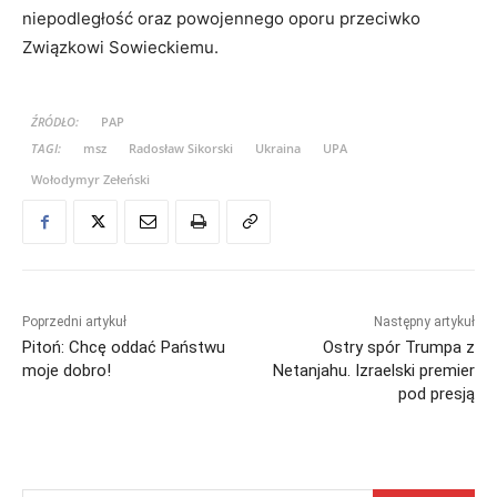
niepodległość oraz powojennego oporu przeciwko
Związkowi Sowieckiemu.
ŹRÓDŁO:
PAP
TAGI:
msz
Radosław Sikorski
Ukraina
UPA
Wołodymyr Zełeński
Poprzedni artykuł
Następny artykuł
Pitoń: Chcę oddać Państwu
Ostry spór Trumpa z
moje dobro!
Netanjahu. Izraelski premier
pod presją