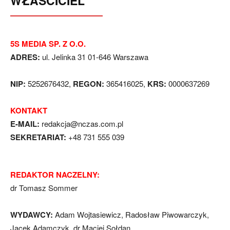
WŁAŚCICIEL
5S MEDIA SP. Z O.O.
ADRES:
ul. Jelinka 31 01-646 Warszawa
NIP:
5252676432,
REGON:
365416025,
KRS:
0000637269
KONTAKT
E-MAIL:
redakcja@nczas.com.pl
SEKRETARIAT:
+48 731 555 039
REDAKTOR NACZELNY:
dr Tomasz Sommer
WYDAWCY:
Adam Wojtasiewicz, Radosław Piwowarczyk,
Jacek Adamczyk, dr Maciej Sołdan