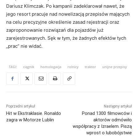
Dariusz Klimczak. Po kampanii zadeklarował nawet, że
jego resort pracuje nad nowelizacją przepisów mających
na celu precyzyjne określenie zasad rejestracji oraz
zaproponowanie rozwiązań dla pojazdów już
zarejestrowanych. Sęk w tym, że żadnych efektów tych
„prac” nie widać.
TAGI:
ciągnik
homologacja
rolnicy
traktor
unijne przepisy
Poprzedni artykuł
Następny artykuł
Hit w Ekstraklasie. Ronaldo
Ponad 1300 filmowców i
zagra w Motorze Lublin
aktorów odmówiło
współpracy z Izraelem. Piszą
wprost o lubobójstwie