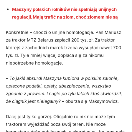
Maszyny polskich rolników nie spełniają unijnych
regulacji. Mają trafić na złom, choć złomem nie są
Konkretnie – chodzi o unijne homologacje. Pan Mariusz
za traktor MTZ Belarus zapłacił 200 tys. zł. Za traktor
którejś z zachodnich marek trzeba wysupłać nawet 700
tys. zł. Tyle mniej więcej dopłaca się za nikomu
niepotrzebne homologacje.
–
To jakiś absurd! Maszyna kupiona w polskim salonie,
opłacone podatki, opłaty, ubezpieczenie, wszystko
zgodnie z prawem. I nagle po tylu latach ktoś stwierdził,
że ciągnik jest nielegalny?
– oburza się Maksymowicz.
Dalej jest tylko gorzej. Oficjalnie rolnik nie może tym
traktorem wyjeżdżać poza swój teren. Nie może
korzystać z dróg publicznych, a akurat musi, bo jego pola