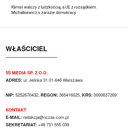
Klimat walczy z ludzkością, a UE z rozsądkiem.
Michalkiewicz o zarazie demokracji
WŁAŚCICIEL
5S MEDIA SP. Z O.O.
ADRES:
ul. Jelinka 31 01-646 Warszawa
NIP:
5252676432,
REGON:
365416025,
KRS:
0000637269
KONTAKT
E-MAIL:
redakcja@nczas.com.pl
SEKRETARIAT:
+48 731 555 039