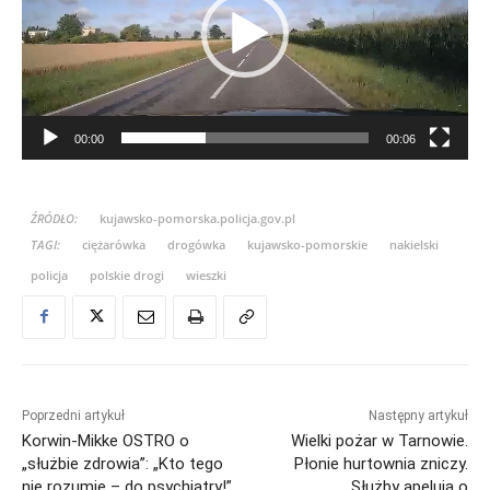
w
a
r
z
a
00:00
00:06
c
z
v
ŹRÓDŁO:
kujawsko-pomorska.policja.gov.pl
i
TAGI:
ciężarówka
drogówka
kujawsko-pomorskie
nakielski
d
policja
polskie drogi
wieszki
e
o
Poprzedni artykuł
Następny artykuł
Korwin-Mikke OSTRO o
Wielki pożar w Tarnowie.
„służbie zdrowia”: „Kto tego
Płonie hurtownia zniczy.
nie rozumie – do psychiatry!”
Służby apelują o