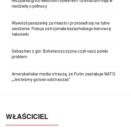
Hiszpania grozi Włochom odwetem. Ultimatum mija w
niedzielę o północy
Wywiózł pasażerkę za miasto i przesiadł się na tylne
siedzenie. Policja zatrzymała kazachskiego kierowcę
taksówki
Sebastian z gór: Bohaterszczyzna czyli nasz polski
problem
Amerykańskie media straszą, że Putin zaatakuje NATO.
„Jesteśmy gotowi odstraszać”
WŁAŚCICIEL