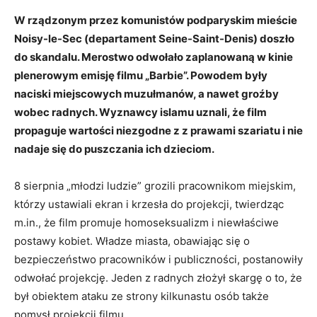
W rządzonym przez komunistów podparyskim mieście
Noisy-le-Sec (departament Seine-Saint-Denis) doszło
do skandalu. Merostwo odwołało zaplanowaną w kinie
plenerowym emisję filmu „Barbie”. Powodem były
naciski miejscowych muzułmanów, a nawet groźby
wobec radnych. Wyznawcy islamu uznali, że film
propaguje wartości niezgodne z z prawami szariatu i nie
nadaje się do puszczania ich dzieciom.
8 sierpnia „młodzi ludzie” grozili pracownikom miejskim,
którzy ustawiali ekran i krzesła do projekcji, twierdząc
m.in., że film promuje homoseksualizm i niewłaściwe
postawy kobiet. Władze miasta, obawiając się o
bezpieczeństwo pracowników i publiczności, postanowiły
odwołać projekcję. Jeden z radnych złożył skargę o to, że
był obiektem ataku ze strony kilkunastu osób także
pomysł projekcji filmu.