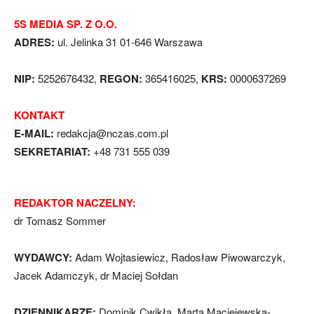
5S MEDIA SP. Z O.O.
ADRES:
ul. Jelinka 31 01-646 Warszawa
NIP:
5252676432,
REGON:
365416025,
KRS:
0000637269
KONTAKT
E-MAIL:
redakcja@nczas.com.pl
SEKRETARIAT:
+48 731 555 039
REDAKTOR NACZELNY:
dr Tomasz Sommer
WYDAWCY:
Adam Wojtasiewicz, Radosław Piwowarczyk,
Jacek Adamczyk, dr Maciej Sołdan
DZIENNIKARZE:
Dominik Cwikła, Marta Maciejewska-