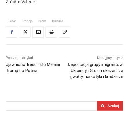
Źródło: Valeurs
TAGI:
Francja
islam
kultura
Poprzedni artykuł
Następny artykuł
Ujawniono treść listu Melanii
Deportacja grupy imigrantów.
Trump do Putina
Ukraińcy i Gruzin skazani za
gwałty, narkotyki i kradzieże
Szukaj