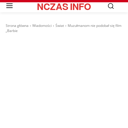
NCZAS
INFO
Strona główna
Wiadomości
Świat
Muzułmanom nie podobał się film
„Barbie