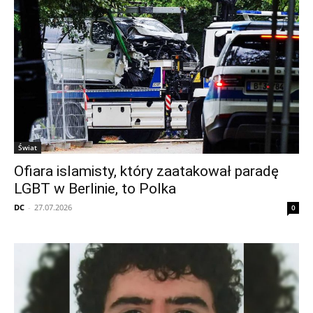
Świat
Ofiara islamisty, który zaatakował paradę
LGBT w Berlinie, to Polka
DC
-
27.07.2026
0