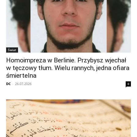
Świat
Homoimpreza w Berlinie. Przybysz wjechał
w tęczowy tłum. Wielu rannych, jedna ofiara
śmiertelna
DC
-
26.07.2026
0