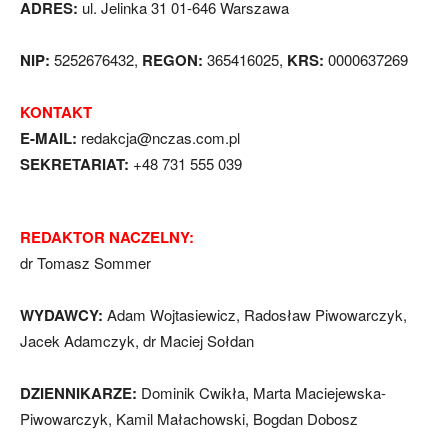
ADRES:
ul. Jelinka 31 01-646 Warszawa
NIP:
5252676432,
REGON:
365416025,
KRS:
0000637269
KONTAKT
E-MAIL:
redakcja@nczas.com.pl
SEKRETARIAT:
+48 731 555 039
REDAKTOR NACZELNY:
dr Tomasz Sommer
WYDAWCY:
Adam Wojtasiewicz, Radosław Piwowarczyk,
Jacek Adamczyk, dr Maciej Sołdan
DZIENNIKARZE:
Dominik Cwikła, Marta Maciejewska-
Piwowarczyk, Kamil Małachowski, Bogdan Dobosz