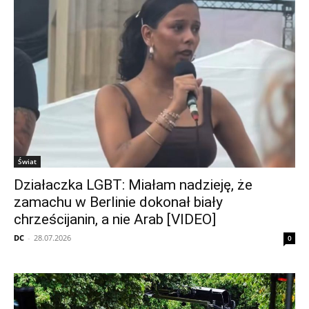
Świat
Działaczka LGBT: Miałam nadzieję, że
zamachu w Berlinie dokonał biały
chrześcijanin, a nie Arab [VIDEO]
DC
-
28.07.2026
0