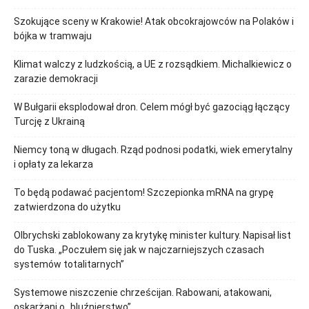
Szokujące sceny w Krakowie! Atak obcokrajowców na Polaków i
bójka w tramwaju
Klimat walczy z ludzkością, a UE z rozsądkiem. Michalkiewicz o
zarazie demokracji
W Bułgarii eksplodował dron. Celem mógł być gazociąg łączący
Turcję z Ukrainą
Niemcy toną w długach. Rząd podnosi podatki, wiek emerytalny
i opłaty za lekarza
To będą podawać pacjentom! Szczepionka mRNA na grypę
zatwierdzona do użytku
Olbrychski zablokowany za krytykę minister kultury. Napisał list
do Tuska. „Poczułem się jak w najczarniejszych czasach
systemów totalitarnych”
Systemowe niszczenie chrześcijan. Rabowani, atakowani,
oskarżani o „bluźnierstwo”