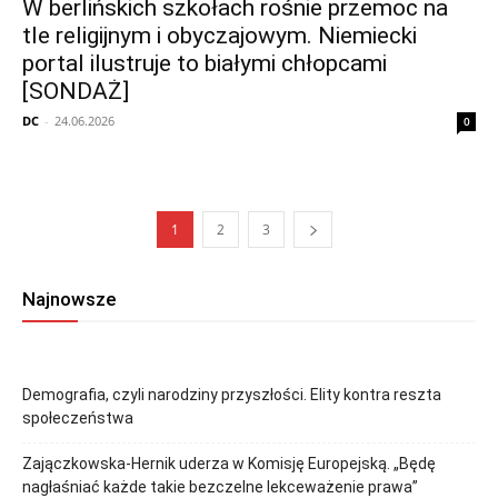
W berlińskich szkołach rośnie przemoc na
tle religijnym i obyczajowym. Niemiecki
portal ilustruje to białymi chłopcami
[SONDAŻ]
DC
-
24.06.2026
0
1
2
3
Najnowsze
Demografia, czyli narodziny przyszłości. Elity kontra reszta
społeczeństwa
Zajączkowska-Hernik uderza w Komisję Europejską. „Będę
nagłaśniać każde takie bezczelne lekceważenie prawa”