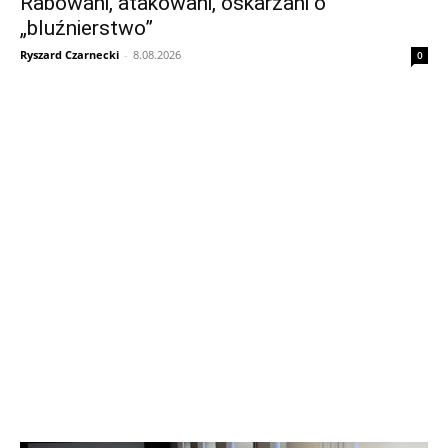
Rabowani, atakowani, oskarżani o
„bluźnierstwo”
Ryszard Czarnecki
-
8.08.2026
0