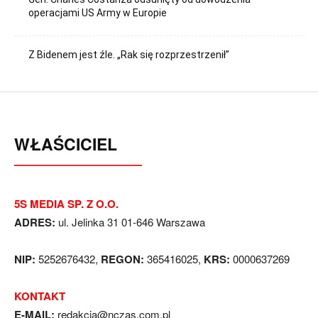
operacjami US Army w Europie
Z Bidenem jest źle. „Rak się rozprzestrzenił”
WŁAŚCICIEL
5S MEDIA SP. Z O.O.
ADRES:
ul. Jelinka 31 01-646 Warszawa
NIP:
5252676432,
REGON:
365416025,
KRS:
0000637269
KONTAKT
E-MAIL:
redakcja@nczas.com.pl