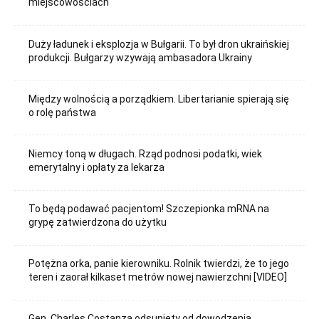
miejscowościach
Duży ładunek i eksplozja w Bułgarii. To był dron ukraińskiej
produkcji. Bułgarzy wzywają ambasadora Ukrainy
Między wolnością a porządkiem. Libertarianie spierają się
o rolę państwa
Niemcy toną w długach. Rząd podnosi podatki, wiek
emerytalny i opłaty za lekarza
To będą podawać pacjentom! Szczepionka mRNA na
grypę zatwierdzona do użytku
Potężna orka, panie kierowniku. Rolnik twierdzi, że to jego
teren i zaorał kilkaset metrów nowej nawierzchni [VIDEO]
Gen. Charles Costanza odsunięty od dowodzenia