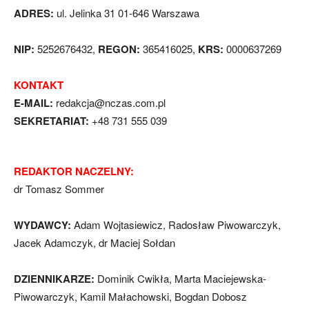
ADRES:
ul. Jelinka 31 01-646 Warszawa
NIP:
5252676432,
REGON:
365416025,
KRS:
0000637269
KONTAKT
E-MAIL:
redakcja@nczas.com.pl
SEKRETARIAT:
+48 731 555 039
REDAKTOR NACZELNY:
dr Tomasz Sommer
WYDAWCY:
Adam Wojtasiewicz, Radosław Piwowarczyk,
Jacek Adamczyk, dr Maciej Sołdan
DZIENNIKARZE:
Dominik Cwikła, Marta Maciejewska-
Piwowarczyk, Kamil Małachowski, Bogdan Dobosz