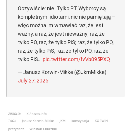
Oczywiście: nie! Tylko PT Wyborcy są
kompletnymi idiotami, nic nie pamiętają –
więc można im wmawiać raz, że jest
ważny, a raz, że jest nieważny; raz, że
tylko PO, raz, że tylko PiS; raz, że tylko PO,
raz, że tylko PiS; raz, że tylko PO, raz, że
tylko PiS…
pic.twitter.com/fvVb095PXQ
— Janusz Korwin-Mikke (@JkmMikke)
July 27, 2025
ŹRÓDŁO:
X / nczas.info
TAGI:
Janusz Korwin-Mikke
JKM
konstytucja
KORWiN
prezydent
Winston Churchill