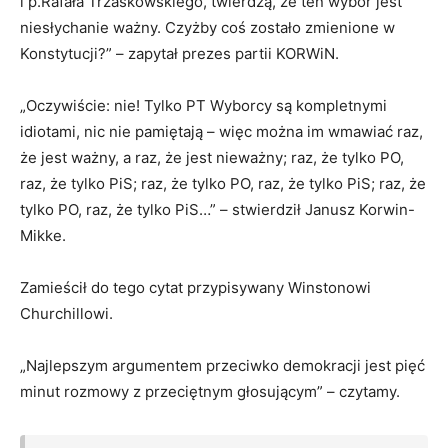
i p.Rafała Trzaskowskiego, twierdzą, że ten wybór jest
niesłychanie ważny. Czyżby coś zostało zmienione w
Konstytucji?” – zapytał prezes partii KORWiN.
„Oczywiście: nie! Tylko PT Wyborcy są kompletnymi
idiotami, nic nie pamiętają – więc można im wmawiać raz,
że jest ważny, a raz, że jest nieważny; raz, że tylko PO,
raz, że tylko PiS; raz, że tylko PO, raz, że tylko PiS; raz, że
tylko PO, raz, że tylko PiS…” – stwierdził Janusz Korwin-
Mikke.
Zamieścił do tego cytat przypisywany Winstonowi
Churchillowi.
„Najlepszym argumentem przeciwko demokracji jest pięć
minut rozmowy z przeciętnym głosującym” – czytamy.