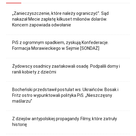
„Zanieczyszczenie, które należy ograniczyć”. Sąd
nakazał Mecie zapłatę kilkuset milionów dolarów.
Koncern zapowiada odwołanie
PiS z ogromnym spadkiem, zyskują Konfederacje.
Formacja Morawieckiego w Sejmie [SONDAŻ]
Żydowscy osadnicy zaatakowali osadę. Podpalili domy i
ranili kobiety z dziećmi
Bocheński przedstawił postulat ws. Ukraińców. Bosak i
Fritz ostro wypunktowali polityka PiS. „Nieszczęsny
maślarzu”
Z dziejów antypolskiej propagandy. Filmy, które zatruły
historię