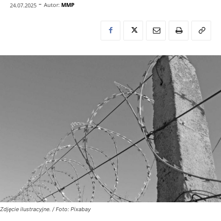
-
Autor:
MMP
24.07.2025
Zdjęcie ilustracyjne. / Foto: Pixabay