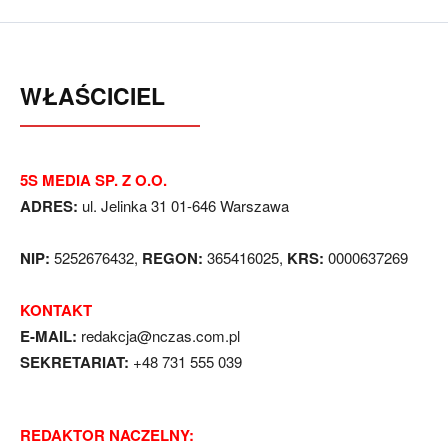
WŁAŚCICIEL
5S MEDIA SP. Z O.O.
ADRES:
ul. Jelinka 31 01-646 Warszawa
NIP:
5252676432,
REGON:
365416025,
KRS:
0000637269
KONTAKT
E-MAIL:
redakcja@nczas.com.pl
SEKRETARIAT:
+48 731 555 039
REDAKTOR NACZELNY: