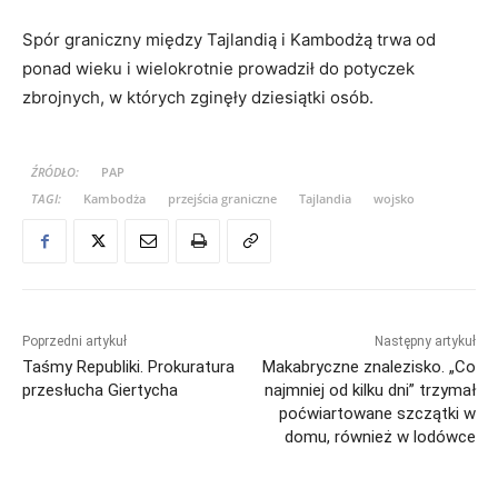
Spór graniczny między Tajlandią i Kambodżą trwa od
ponad wieku i wielokrotnie prowadził do potyczek
zbrojnych, w których zginęły dziesiątki osób.
ŹRÓDŁO:
PAP
TAGI:
Kambodża
przejścia graniczne
Tajlandia
wojsko
Poprzedni artykuł
Następny artykuł
Taśmy Republiki. Prokuratura
Makabryczne znalezisko. „Co
przesłucha Giertycha
najmniej od kilku dni” trzymał
poćwiartowane szczątki w
domu, również w lodówce