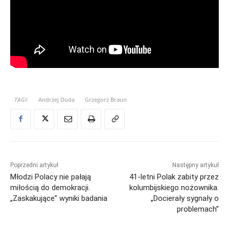
TAGI:
Andrzej Duda
Grzegorz Braun
Poprzedni artykuł
Następny artykuł
Młodzi Polacy nie pałają
41-letni Polak zabity przez
miłością do demokracji.
kolumbijskiego nożownika.
„Zaskakujące” wyniki badania
„Docierały sygnały o
problemach”