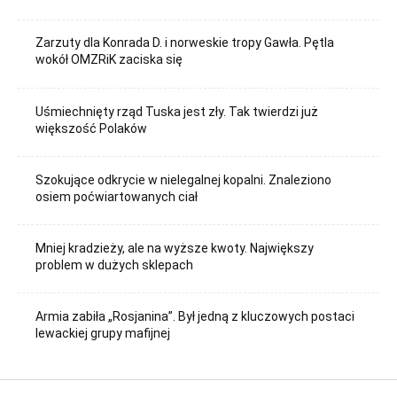
Zarzuty dla Konrada D. i norweskie tropy Gawła. Pętla
wokół OMZRiK zaciska się
Uśmiechnięty rząd Tuska jest zły. Tak twierdzi już
większość Polaków
Szokujące odkrycie w nielegalnej kopalni. Znaleziono
osiem poćwiartowanych ciał
Mniej kradzieży, ale na wyższe kwoty. Największy
problem w dużych sklepach
Armia zabiła „Rosjanina”. Był jedną z kluczowych postaci
lewackiej grupy mafijnej