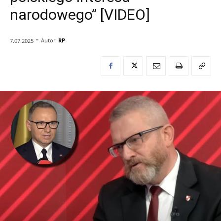
narodowego” [VIDEO]
-
Autor:
RP
7.07.2025