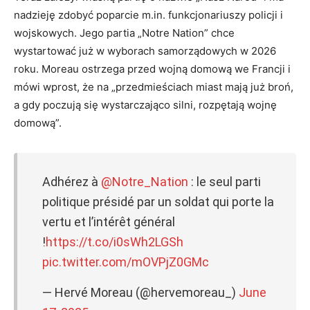
nadzieję zdobyć poparcie m.in. funkcjonariuszy policji i
wojskowych. Jego partia „Notre Nation” chce
wystartować już w wyborach samorządowych w 2026
roku. Moreau ostrzega przed wojną domową we Francji i
mówi wprost, że na „przedmieściach miast mają już broń,
a gdy poczują się wystarczająco silni, rozpętają wojnę
domową”.
Adhérez à
@Notre_Nation
: le seul parti
politique présidé par un soldat qui porte la
vertu et l’intérêt général
!
https://t.co/i0sWh2LGSh
pic.twitter.com/mOVPjZ0GMc
— Hervé Moreau (@hervemoreau_)
June