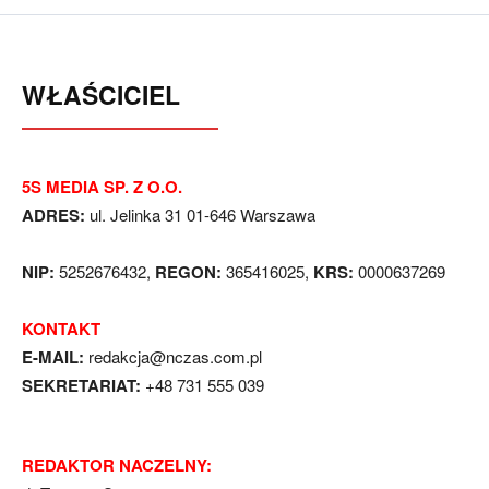
WŁAŚCICIEL
5S MEDIA SP. Z O.O.
ADRES:
ul. Jelinka 31 01-646 Warszawa
NIP:
5252676432,
REGON:
365416025,
KRS:
0000637269
KONTAKT
E-MAIL:
redakcja@nczas.com.pl
SEKRETARIAT:
+48 731 555 039
REDAKTOR NACZELNY: