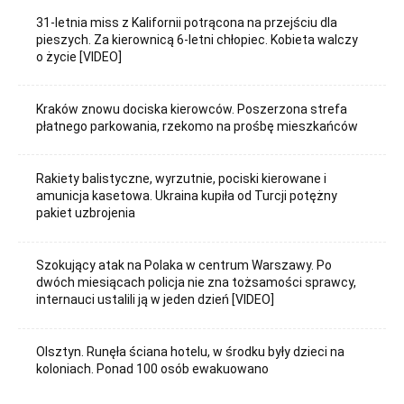
31-letnia miss z Kalifornii potrącona na przejściu dla
pieszych. Za kierownicą 6-letni chłopiec. Kobieta walczy
o życie [VIDEO]
Kraków znowu dociska kierowców. Poszerzona strefa
płatnego parkowania, rzekomo na prośbę mieszkańców
Rakiety balistyczne, wyrzutnie, pociski kierowane i
amunicja kasetowa. Ukraina kupiła od Turcji potężny
pakiet uzbrojenia
Szokujący atak na Polaka w centrum Warszawy. Po
dwóch miesiącach policja nie zna tożsamości sprawcy,
internauci ustalili ją w jeden dzień [VIDEO]
Olsztyn. Runęła ściana hotelu, w środku były dzieci na
koloniach. Ponad 100 osób ewakuowano