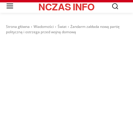
NCZAS
INFO
Strona główna
Wiadomości
Świat
Żandarm zakłada nową partię
polityczną i ostrzega przed wojną domową