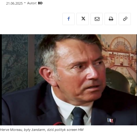
-
Autor:
BD
21.06.2025
Herve Moreau, były żandarm, dziś polityk screen HM