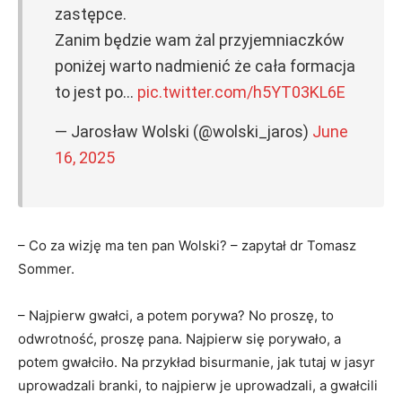
zastępce.
Zanim będzie wam żal przyjemniaczków
poniżej warto nadmienić że cała formacja
to jest po…
pic.twitter.com/h5YT03KL6E
— Jarosław Wolski (@wolski_jaros)
June
16, 2025
– Co za wizję ma ten pan Wolski? – zapytał dr Tomasz
Sommer.
– Najpierw gwałci, a potem porywa? No proszę, to
odwrotność, proszę pana. Najpierw się porywało, a
potem gwałciło. Na przykład bisurmanie, jak tutaj w jasyr
uprowadzali branki, to najpierw je uprowadzali, a gwałcili