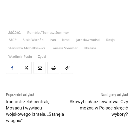
ŹRÓDŁO:
Rumble / Tomasz Sommer
TAGI:
Bliski Wschód
Iran
Izrael
jarosław wolski
Rosja
Stanisław Michalkiewicz
Tomasz Sommer
Ukraina
Władimir Putin
Żydzi
Poprzedni artykuł
Następny artykuł
Iran ostrzelał centralę
Skowyt i płacz lewactwa. Czy
Mosadu i wywiadu
można w Polsce skręcić
wojskowego Izraela. „Stanęła
wybory?
w ogniu”