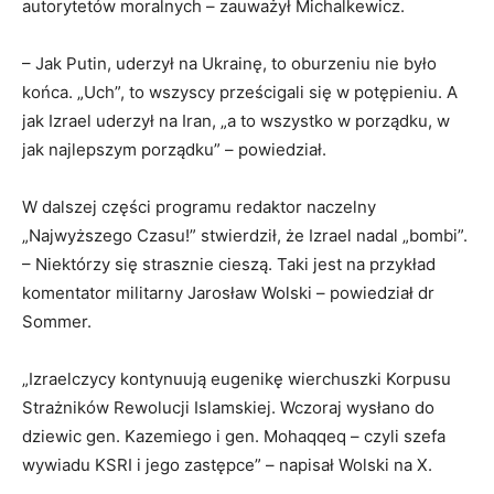
autorytetów moralnych – zauważył Michalkewicz.
– Jak Putin, uderzył na Ukrainę, to oburzeniu nie było
końca. „Uch”, to wszyscy prześcigali się w potępieniu. A
jak Izrael uderzył na Iran, „a to wszystko w porządku, w
jak najlepszym porządku” – powiedział.
W dalszej części programu redaktor naczelny
„Najwyższego Czasu!” stwierdził, że Izrael nadal „bombi”.
– Niektórzy się strasznie cieszą. Taki jest na przykład
komentator militarny Jarosław Wolski – powiedział dr
Sommer.
„Izraelczycy kontynuują eugenikę wierchuszki Korpusu
Strażników Rewolucji Islamskiej. Wczoraj wysłano do
dziewic gen. Kazemiego i gen. Mohaqqeq – czyli szefa
wywiadu KSRI i jego zastępce” – napisał Wolski na X.