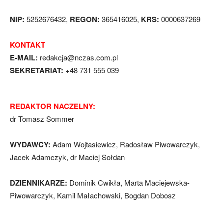
NIP:
5252676432,
REGON:
365416025,
KRS:
0000637269
KONTAKT
E-MAIL:
redakcja@nczas.com.pl
SEKRETARIAT:
+48 731 555 039
REDAKTOR NACZELNY:
dr Tomasz Sommer
WYDAWCY:
Adam Wojtasiewicz, Radosław Piwowarczyk,
Jacek Adamczyk, dr Maciej Sołdan
DZIENNIKARZE:
Dominik Cwikła, Marta Maciejewska-
Piwowarczyk, Kamil Małachowski, Bogdan Dobosz