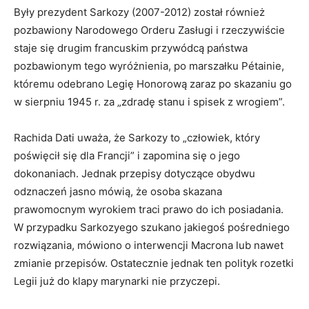
Były prezydent Sarkozy (2007-2012) został również
pozbawiony Narodowego Orderu Zasługi i rzeczywiście
staje się drugim francuskim przywódcą państwa
pozbawionym tego wyróżnienia, po marszałku Pétainie,
któremu odebrano Legię Honorową zaraz po skazaniu go
w sierpniu 1945 r. za „zdradę stanu i spisek z wrogiem”.
Rachida Dati uważa, że Sarkozy to „człowiek, który
poświęcił się dla Francji” i zapomina się o jego
dokonaniach. Jednak przepisy dotyczące obydwu
odznaczeń jasno mówią, że osoba skazana
prawomocnym wyrokiem traci prawo do ich posiadania.
W przypadku Sarkozyego szukano jakiegoś pośredniego
rozwiązania, mówiono o interwencji Macrona lub nawet
zmianie przepisów. Ostatecznie jednak ten polityk rozetki
Legii już do klapy marynarki nie przyczepi.