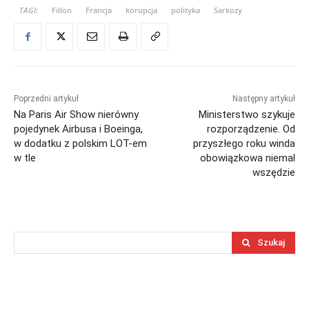
TAGI:
Fillon
Francja
korupcja
polityka
Sarkozy
Poprzedni artykuł
Następny artykuł
Na Paris Air Show nierówny
Ministerstwo szykuje
pojedynek Airbusa i Boeinga,
rozporządzenie. Od
w dodatku z polskim LOT-em
przyszłego roku winda
w tle
obowiązkowa niemal
wszędzie
Szukaj