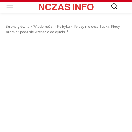
NCZAS
INFO
Strona główna
Wiadomości
Polityka
Polacy nie chcą Tuska! Kiedy
premier poda się wreszcie do dymisji?