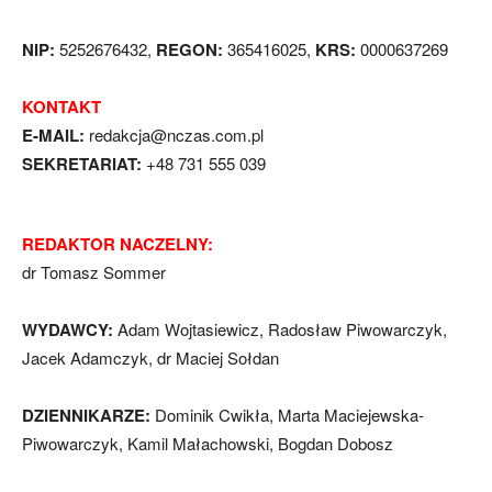
NIP:
5252676432,
REGON:
365416025,
KRS:
0000637269
KONTAKT
E-MAIL:
redakcja@nczas.com.pl
SEKRETARIAT:
+48 731 555 039
REDAKTOR NACZELNY:
dr Tomasz Sommer
WYDAWCY:
Adam Wojtasiewicz, Radosław Piwowarczyk,
Jacek Adamczyk, dr Maciej Sołdan
DZIENNIKARZE:
Dominik Cwikła, Marta Maciejewska-
Piwowarczyk, Kamil Małachowski, Bogdan Dobosz