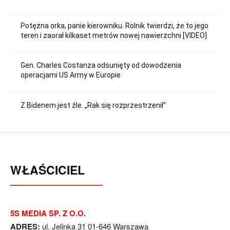
Potężna orka, panie kierowniku. Rolnik twierdzi, że to jego
teren i zaorał kilkaset metrów nowej nawierzchni [VIDEO]
Gen. Charles Costanza odsunięty od dowodzenia
operacjami US Army w Europie
Z Bidenem jest źle. „Rak się rozprzestrzenił”
WŁAŚCICIEL
5S MEDIA SP. Z O.O.
ADRES:
ul. Jelinka 31 01-646 Warszawa