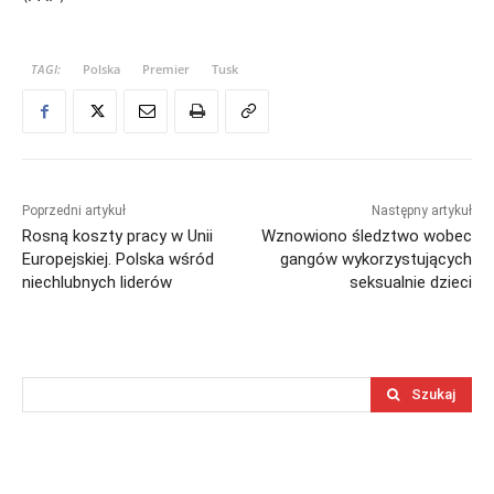
TAGI:
Polska
Premier
Tusk
Poprzedni artykuł
Następny artykuł
Rosną koszty pracy w Unii
Wznowiono śledztwo wobec
Europejskiej. Polska wśród
gangów wykorzystujących
niechlubnych liderów
seksualnie dzieci
Szukaj