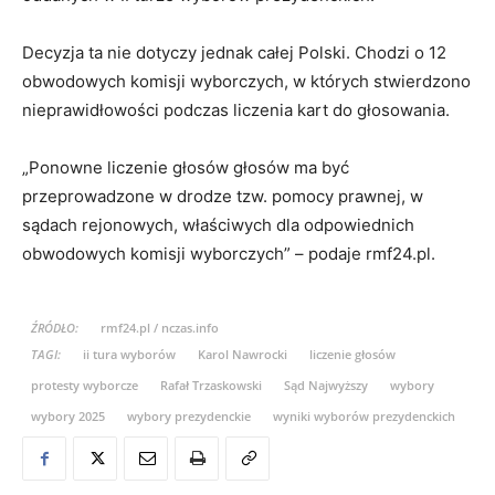
Decyzja ta nie dotyczy jednak całej Polski. Chodzi o 12
obwodowych komisji wyborczych, w których stwierdzono
nieprawidłowości podczas liczenia kart do głosowania.
„Ponowne liczenie głosów głosów ma być
przeprowadzone w drodze tzw. pomocy prawnej, w
sądach rejonowych, właściwych dla odpowiednich
obwodowych komisji wyborczych” – podaje rmf24.pl.
ŹRÓDŁO:
rmf24.pl / nczas.info
TAGI:
ii tura wyborów
Karol Nawrocki
liczenie głosów
protesty wyborcze
Rafał Trzaskowski
Sąd Najwyższy
wybory
wybory 2025
wybory prezydenckie
wyniki wyborów prezydenckich