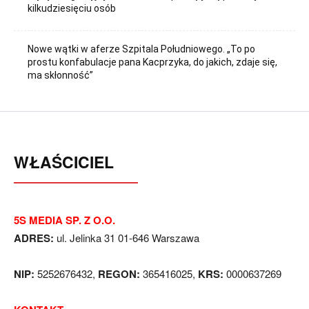
kilkudziesięciu osób
Nowe wątki w aferze Szpitala Południowego. „To po
prostu konfabulacje pana Kacprzyka, do jakich, zdaje się,
ma skłonność”
WŁAŚCICIEL
5S MEDIA SP. Z O.O.
ADRES:
ul. Jelinka 31 01-646 Warszawa
NIP:
5252676432,
REGON:
365416025,
KRS:
0000637269