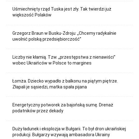
Uśmiechnięty rząd Tuska jest zły. Tak twierdzi już
większość Polaków
Grzegorz Braun w Busku-Zdroju: „Chcemy radykalnie
uwolnić polską przedsiębiorczość”
Liczby nie kłamią. Tzw. „przestępstwa z nienawiści”
wobec Ukraińców w Polsce to margines
Łomża. Dziecko wypadło z balkonu na piątym piętrze.
Złapali je sąsiedzi, matka spała pijana
Energetyczny potworek za bajońską sumę. Drenaż
podatników przez dekady
Duży ładunek i eksplozja w Bułgarii. To był dron ukraińskiej
produkcji. Bułgarzy wzywają ambasadora Ukrainy