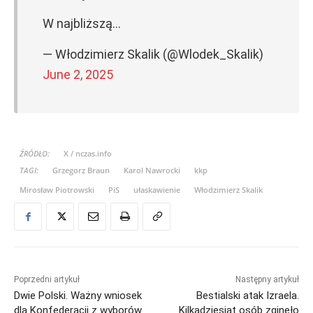
W najbliższą…
— Włodzimierz Skalik (@Wlodek_Skalik)
June 2, 2025
ŹRÓDŁO:
X / nczas.info
TAGI:
Grzegorz Braun
Karol Nawrocki
kkp
Mirosław Piotrowski
PiS
ułaskawienie
Włodzimierz Skalik
Poprzedni artykuł
Następny artykuł
Dwie Polski. Ważny wniosek
Bestialski atak Izraela.
dla Konfederacji z wyborów
Kilkadziesiąt osób zginęło