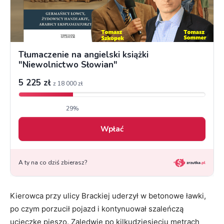
Kierowca przy ulicy Brackiej uderzył w betonowe ławki,
po czym porzucił pojazd i kontynuował szaleńczą
ucieczkę pieszo. Zaledwie po kilkudziesięciu metrach