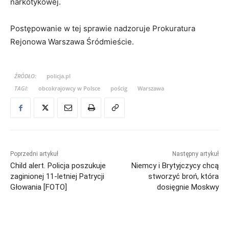
narkotykowej.
Postępowanie w tej sprawie nadzoruje Prokuratura
Rejonowa Warszawa Śródmieście.
ŹRÓDŁO:
policja.pl
TAGI:
obcokrajowcy w Polsce
pościg
Warszawa
Poprzedni artykuł
Następny artykuł
Child alert. Policja poszukuje
Niemcy i Brytyjczycy chcą
zaginionej 11-letniej Patrycji
stworzyć broń, która
Głowania [FOTO]
dosięgnie Moskwy