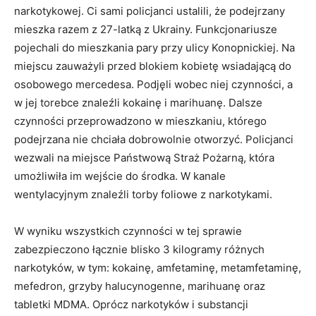
narkotykowej. Ci sami policjanci ustalili, że podejrzany
mieszka razem z 27-latką z Ukrainy. Funkcjonariusze
pojechali do mieszkania pary przy ulicy Konopnickiej. Na
miejscu zauważyli przed blokiem kobietę wsiadającą do
osobowego mercedesa. Podjęli wobec niej czynności, a
w jej torebce znaleźli kokainę i marihuanę. Dalsze
czynności przeprowadzono w mieszkaniu, którego
podejrzana nie chciała dobrowolnie otworzyć. Policjanci
wezwali na miejsce Państwową Straż Pożarną, która
umożliwiła im wejście do środka. W kanale
wentylacyjnym znaleźli torby foliowe z narkotykami.
W wyniku wszystkich czynności w tej sprawie
zabezpieczono łącznie blisko 3 kilogramy różnych
narkotyków, w tym: kokainę, amfetaminę, metamfetaminę,
mefedron, grzyby halucynogenne, marihuanę oraz
tabletki MDMA. Oprócz narkotyków i substancji