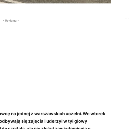
- Reklama -
dowcę na jednej z warszawskich uczelni. We wtorek
odbywają się zajęcia i uderzył w tył głowy
do szpitala, ale nie złożył zawiadomienia o