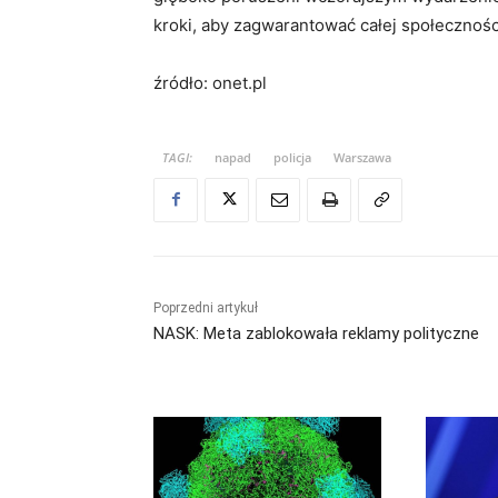
kroki, aby zagwarantować całej społecznoś
źródło: onet.pl
TAGI:
napad
policja
Warszawa
Poprzedni artykuł
NASK: Meta zablokowała reklamy polityczne