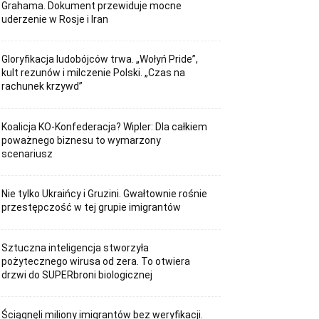
Grahama. Dokument przewiduje mocne
uderzenie w Rosje i Iran
Gloryfikacja ludobójców trwa. „Wołyń Pride”,
kult rezunów i milczenie Polski. „Czas na
rachunek krzywd”
Koalicja KO-Konfederacja? Wipler: Dla całkiem
poważnego biznesu to wymarzony
scenariusz
Nie tylko Ukraińcy i Gruzini. Gwałtownie rośnie
przestępczość w tej grupie imigrantów
Sztuczna inteligencja stworzyła
pożytecznego wirusa od zera. To otwiera
drzwi do SUPERbroni biologicznej
Ściągnęli miliony imigrantów bez weryfikacji.