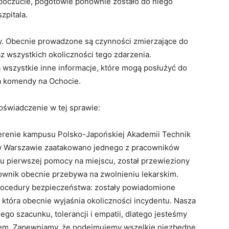
opoczucie, pogotowie ponownie zostało do niego
zpitala.
y. Obecnie prowadzone są czynności zmierzające do
az wszystkich okoliczności tego zdarzenia.
ą wszystkie inne informacje, które mogą posłużyć do
ka komendy na Ochocie.
oświadczenie w tej sprawie:
 terenie kampusu Polsko-Japońskiej Akademii Technik
w Warszawie zaatakowano jednego z pracowników
iu pierwszej pomocy na miejscu, został przewieziony
acownik obecnie przebywa na zwolnieniu lekarskim.
rocedury bezpieczeństwa: zostały powiadomione
 która obecnie wyjaśnia okoliczności incydentu. Nasza
go szacunku, tolerancji i empatii, dlatego jesteśmy
em. Zapewniamy, że podejmujemy wszelkie niezbędne