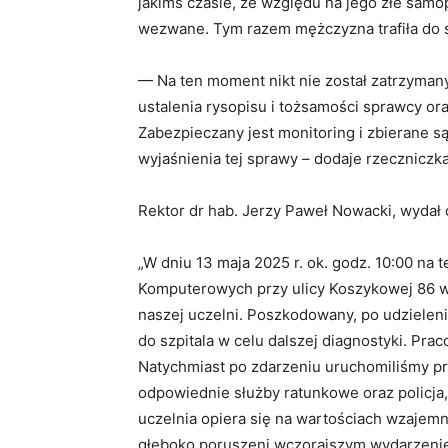
jakimś czasie, ze względu na jego złe sam
wezwane. Tym razem mężczyzna trafiła do s
— Na ten moment nikt nie został zatrzyman
ustalenia rysopisu i tożsamości sprawcy or
Zabezpieczany jest monitoring i zbierane s
wyjaśnienia tej sprawy – dodaje rzecznicz
Rektor dr hab. Jerzy Paweł Nowacki, wydał 
„W dniu 13 maja 2025 r. ok. godz. 10:00 na
Komputerowych przy ulicy Koszykowej 86 
naszej uczelni. Poszkodowany, po udzielen
do szpitala w celu dalszej diagnostyki. Pr
Natychmiast po zdarzeniu uruchomiliśmy p
odpowiednie służby ratunkowe oraz policja,
uczelnia opiera się na wartościach wzajemne
głęboko poruszeni wczorajszym wydarzeni