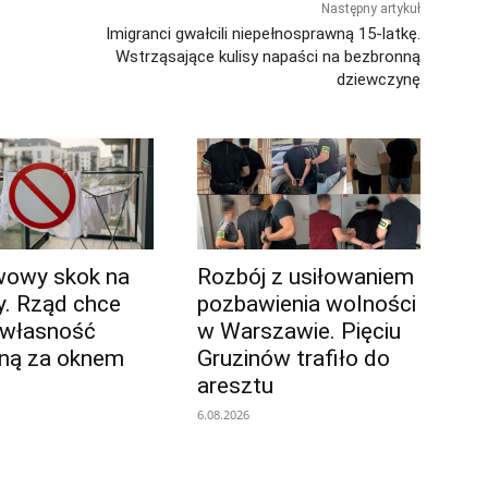
Następny artykuł
Imigranci gwałcili niepełnosprawną 15-latkę.
Wstrząsające kulisy napaści na bezbronną
dziewczynę
wowy skok na
Rozbój z usiłowaniem
y. Rząd chce
pozbawienia wolności
 własność
w Warszawie. Pięciu
ną za oknem
Gruzinów trafiło do
aresztu
6.08.2026