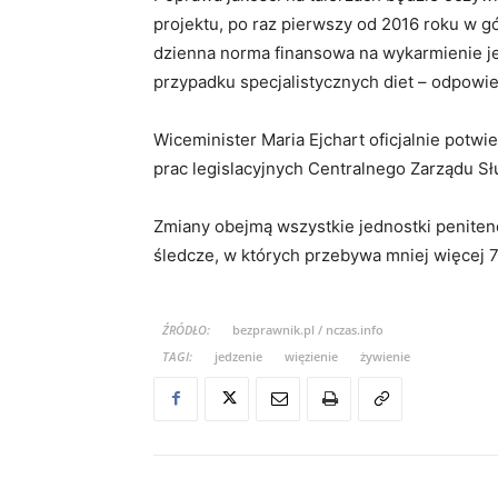
projektu, po raz pierwszy od 2016 roku w 
dzienna norma finansowa na wykarmienie je
przypadku specjalistycznych diet – odpowie
Wiceminister Maria Ejchart oficjalnie potwie
prac legislacyjnych Centralnego Zarządu Sł
Zmiany obejmą wszystkie jednostki penitencj
śledcze, w których przebywa mniej więcej 
ŹRÓDŁO:
bezprawnik.pl / nczas.info
TAGI:
jedzenie
więzienie
żywienie