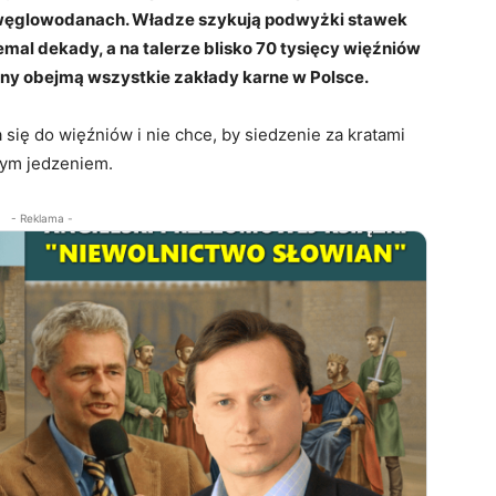
h węglowodanach. Władze szykują podwyżki stawek
emal dekady, a na talerze blisko 70 tysięcy więźniów
iany obejmą wszystkie zakłady karne w Polsce.
ię do więźniów i nie chce, by siedzenie za kratami
szym jedzeniem.
- Reklama -