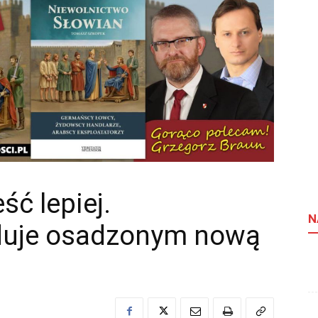
ść lepiej.
N
duje osadzonym nową