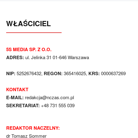
WŁAŚCICIEL
5S MEDIA SP. Z O.O.
ADRES:
ul. Jelinka 31 01-646 Warszawa
NIP:
5252676432,
REGON:
365416025,
KRS:
0000637269
KONTAKT
E-MAIL:
redakcja@nczas.com.pl
SEKRETARIAT:
+48 731 555 039
REDAKTOR NACZELNY:
dr Tomasz Sommer