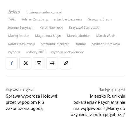
ŹRÓDŁO:
businessinsider.com.pl
TAGI:
Adrian Zandberg
artur bartoszewicz
Grzegorz Braun
Joanna Senyszyn
Karol Nawrocki
Krzysztof Stanowski
Maciej Maciak
Magdalena Biejat
Marek Jakubiak
Marek Woch
Rafał Trzaskowski
Sławomir Mentzen
sondaż
Szymon Hołownia
wybory
wybory 2025
wybory prezydenckie
Poprzedni artykuł
Następny artykuł
Sprawa wyborcza Hołowni
Mieszko R. uniknie
przeciw posłom PiS
oskarżenia? Psychiatra nie
zakończona ugodą
ma wątpliwości! „Mamy do
czynienia z ostrą psychozą”