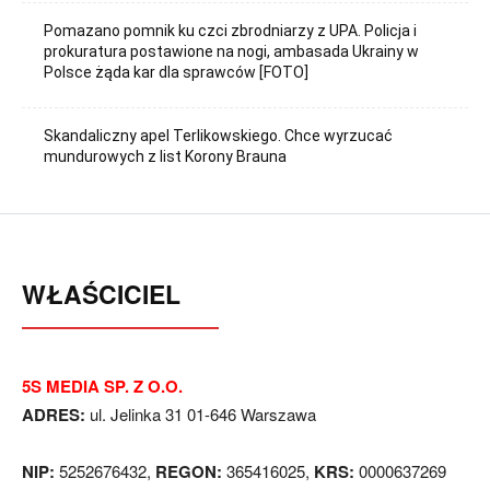
Pomazano pomnik ku czci zbrodniarzy z UPA. Policja i
prokuratura postawione na nogi, ambasada Ukrainy w
Polsce żąda kar dla sprawców [FOTO]
Skandaliczny apel Terlikowskiego. Chce wyrzucać
mundurowych z list Korony Brauna
WŁAŚCICIEL
5S MEDIA SP. Z O.O.
ADRES:
ul. Jelinka 31 01-646 Warszawa
NIP:
5252676432,
REGON:
365416025,
KRS:
0000637269