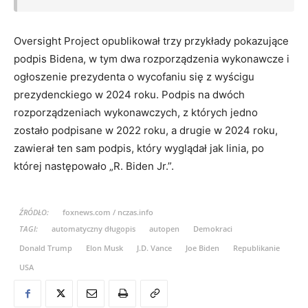
Oversight Project opublikował trzy przykłady pokazujące
podpis Bidena, w tym dwa rozporządzenia wykonawcze i
ogłoszenie prezydenta o wycofaniu się z wyścigu
prezydenckiego w 2024 roku. Podpis na dwóch
rozporządzeniach wykonawczych, z których jedno
zostało podpisane w 2022 roku, a drugie w 2024 roku,
zawierał ten sam podpis, który wyglądał jak linia, po
której następowało „R. Biden Jr.”.
ŹRÓDŁO:
foxnews.com / nczas.info
TAGI:
automatyczny długopis
autopen
Demokraci
Donald Trump
Elon Musk
J.D. Vance
Joe Biden
Republikanie
USA