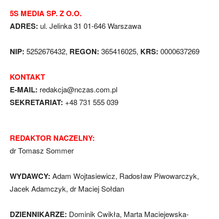
5S MEDIA SP. Z O.O.
ADRES:
ul. Jelinka 31 01-646 Warszawa
NIP:
5252676432,
REGON:
365416025,
KRS:
0000637269
KONTAKT
E-MAIL:
redakcja@nczas.com.pl
SEKRETARIAT:
+48 731 555 039
REDAKTOR NACZELNY:
dr Tomasz Sommer
WYDAWCY:
Adam Wojtasiewicz, Radosław Piwowarczyk,
Jacek Adamczyk, dr Maciej Sołdan
DZIENNIKARZE:
Dominik Cwikła, Marta Maciejewska-