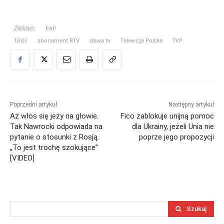
ŹRÓDŁO:
PAP
TAGI:
abonament RTV
sława tv
Telewizja Polska
TVP
Poprzedni artykuł
Następny artykuł
Aż włos się jeży na głowie.
Fico zablokuje unijną pomoc
Tak Nawrocki odpowiada na
dla Ukrainy, jeżeli Unia nie
pytanie o stosunki z Rosją.
poprze jego propozycji
„To jest trochę szokujące”
[VIDEO]
Szukaj