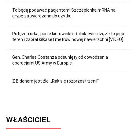
To będą podawać pacjentom! Szczepionka mRNA na
grypę zatwierdzona do użytku
Potężna orka, panie kierowniku. Rolnik twierdzi, że to jego
teren i zaorał kilkaset metrów nowej nawierzchni [VIDEO]
Gen. Charles Costanza odsunięty od dowodzenia
operacjami US Army w Europie
Z Bidenem jest źle. „Rak się rozprzestrzenił”
WŁAŚCICIEL