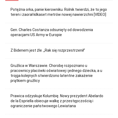
Potężna orka, panie kierowniku. Rolnik twierdzi, że to jego
teren i zaorał kilkaset metrów nowej nawierzchni [VIDEO]
Gen. Charles Costanza odsunięty od dowodzenia
operacjami US Army w Europie
Z Bidenem jest źle. „Rak się rozprzestrzenił”
Gruźlica w Warszawie. Chorobę rozpoznano u
pracownicy placówki oświatowej i jednego dziecka, a u
trojga kolejnych stwierdzono latentne zakażenie
prątkiem gruźlicy
Prawica odzyskuje Kolumbię. Nowy prezydent Abelardo
de la Espriella obiecuje walkę z przestępczością i
ograniczenie państwowego Lewiatana