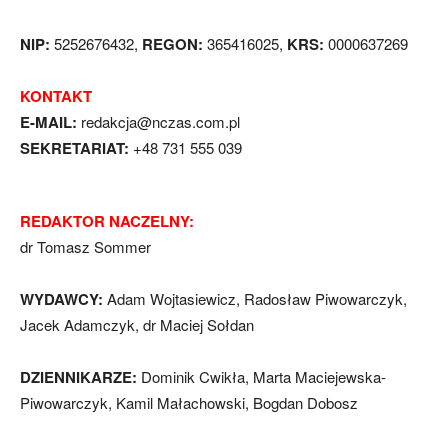
NIP:
5252676432,
REGON:
365416025,
KRS:
0000637269
KONTAKT
E-MAIL:
redakcja@nczas.com.pl
SEKRETARIAT:
+48 731 555 039
REDAKTOR NACZELNY:
dr Tomasz Sommer
WYDAWCY:
Adam Wojtasiewicz, Radosław Piwowarczyk,
Jacek Adamczyk, dr Maciej Sołdan
DZIENNIKARZE:
Dominik Cwikła, Marta Maciejewska-
Piwowarczyk, Kamil Małachowski, Bogdan Dobosz