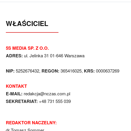
WŁAŚCICIEL
5S MEDIA SP. Z O.O.
ADRES:
ul. Jelinka 31 01-646 Warszawa
NIP:
5252676432,
REGON:
365416025,
KRS:
0000637269
KONTAKT
E-MAIL:
redakcja@nczas.com.pl
SEKRETARIAT:
+48 731 555 039
REDAKTOR NACZELNY:
dr Tomasz Sommer