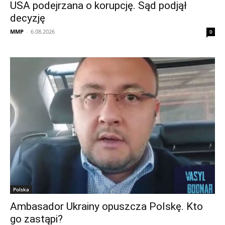
USA podejrzana o korupcję. Sąd podjął
decyzję
MMP
-
6.08.2026
0
Polska
Ambasador Ukrainy opuszcza Polskę. Kto
go zastąpi?