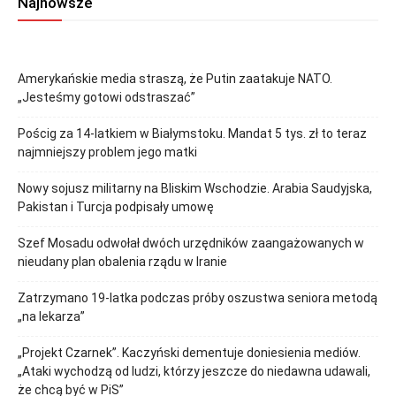
Najnowsze
Amerykańskie media straszą, że Putin zaatakuje NATO.
„Jesteśmy gotowi odstraszać”
Pościg za 14-latkiem w Białymstoku. Mandat 5 tys. zł to teraz
najmniejszy problem jego matki
Nowy sojusz militarny na Bliskim Wschodzie. Arabia Saudyjska,
Pakistan i Turcja podpisały umowę
Szef Mosadu odwołał dwóch urzędników zaangażowanych w
nieudany plan obalenia rządu w Iranie
Zatrzymano 19-latka podczas próby oszustwa seniora metodą
„na lekarza”
„Projekt Czarnek”. Kaczyński dementuje doniesienia mediów.
„Ataki wychodzą od ludzi, którzy jeszcze do niedawna udawali,
że chcą być w PiS”