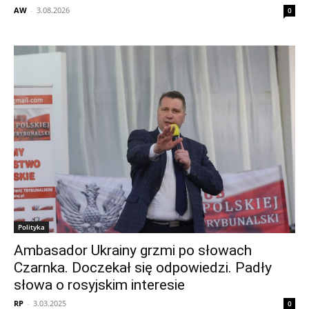
AW
-
3.08.2026
0
Polityka
Ambasador Ukrainy grzmi po słowach
Czarnka. Doczekał się odpowiedzi. Padły
słowa o rosyjskim interesie
RP
-
3.03.2025
0