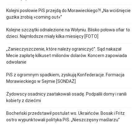
Kolejni posłowie PiS przejdą do Morawieckiego?! „Na wciśnięcie
guzika zrobią »coming out«”
Kolejne szczątki odnalezione na Wołyniu. Blisko połowa ofiar to
dzieci. Najmłodsze miały kilka miesięcy [FOTO]
„Zanieczyszczenie, które należy ograniczyć”. Sąd nakazał
Mecie zapłatę kilkuset milionów dolarów. Koncern zapowiada
odwołanie
PiS z ogromnym spadkiem, zyskują Konfederacje. Formacja
Morawieckiego w Sejmie [SONDAŻ]
Żydowscy osadnicy zaatakowali osadę. Podpalili domy i ranili
kobiety z dziećmi
Bocheński przedstawił postulat ws. Ukraińców. Bosak i Fritz
ostro wypunktowali polityka PiS. „Nieszczęsny maślarzu”