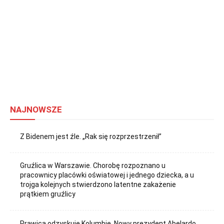
NAJNOWSZE
Z Bidenem jest źle. „Rak się rozprzestrzenił”
Gruźlica w Warszawie. Chorobę rozpoznano u
pracownicy placówki oświatowej i jednego dziecka, a u
trojga kolejnych stwierdzono latentne zakażenie
prątkiem gruźlicy
Prawica odzyskuje Kolumbię. Nowy prezydent Abelardo