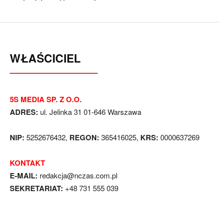
WŁAŚCICIEL
5S MEDIA SP. Z O.O.
ADRES:
ul. Jelinka 31 01-646 Warszawa
NIP:
5252676432,
REGON:
365416025,
KRS:
0000637269
KONTAKT
E-MAIL:
redakcja@nczas.com.pl
SEKRETARIAT:
+48 731 555 039