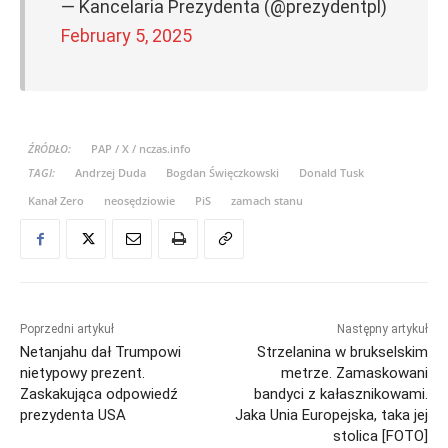
— Kancelaria Prezydenta (@prezydentpl)
February 5, 2025
ŹRÓDŁO:
PAP / X / nczas.info
TAGI:
Andrzej Duda
Bogdan Święczkowski
Donald Tusk
Kanał Zero
neosędziowie
PiS
zamach stanu
Poprzedni artykuł
Następny artykuł
Netanjahu dał Trumpowi
Strzelanina w brukselskim
nietypowy prezent.
metrze. Zamaskowani
Zaskakująca odpowiedź
bandyci z kałasznikowami.
prezydenta USA
Jaka Unia Europejska, taka jej
stolica [FOTO]