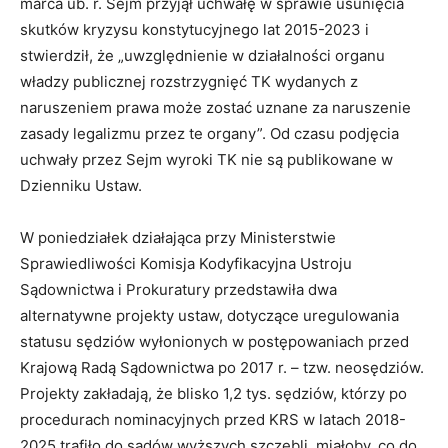
marca ub. r. Sejm przyjął uchwałę w sprawie usunięcia
skutków kryzysu konstytucyjnego lat 2015-2023 i
stwierdził, że „uwzględnienie w działalności organu
władzy publicznej rozstrzygnięć TK wydanych z
naruszeniem prawa może zostać uznane za naruszenie
zasady legalizmu przez te organy”. Od czasu podjęcia
uchwały przez Sejm wyroki TK nie są publikowane w
Dzienniku Ustaw.
W poniedziałek działająca przy Ministerstwie
Sprawiedliwości Komisja Kodyfikacyjna Ustroju
Sądownictwa i Prokuratury przedstawiła dwa
alternatywne projekty ustaw, dotyczące uregulowania
statusu sędziów wyłonionych w postępowaniach przed
Krajową Radą Sądownictwa po 2017 r. – tzw. neosędziów.
Projekty zakładają, że blisko 1,2 tys. sędziów, którzy po
procedurach nominacyjnych przed KRS w latach 2018-
2025 trafiło do sądów wyższych szczebli, miałoby, co do